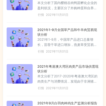
市场表现疲软。
本文分析了国内樱桃谷肉鸭苗孵化企业的
盈利状况，主要区分了外购种蛋和自养种
鸭两种类型。受新冠疫情影响，2021年鸭
行情
2021年11月01日
苗价格上涨，带动孵化企业利润提升，其
中外购种蛋孵化企业由于种蛋价格下滑成
本降低，盈利状况略优。然而，11月由于
2021年1-9月全国草产品和牛羊肉贸易现
种蛋价格和出苗量可能下降，孵化企业盈
状分析
利可能面临压力，尤其是自养种鸭企业。
2021年1-9月，中国草产品进口总量增
长，苜蓿干草进口增加，燕麦草受贸易摩
擦影响减少，颗粒进口大幅增长。草食畜
行情
2021年11月01日
产品进口保持大量进口微量出口，乳品进
口增长，牛羊肉进口增速放缓，价格上
升。详细分析了各类草产品进口来源、价
2021年粤港澳大湾区肉类产品市场供需现
格趋势和地理分布。
状分析
本文分析了2017-2020年粤港澳大湾区的
肉类生产与消费情况，发现由于非洲猪瘟
和政策影响，肉类产量下降，2020年总产
行情
2021年11月01日
量为109万吨，其中肇庆、江门和惠州产
量占比较高。消费量方面，广州、深圳为
主要消费地，2020年消费量305万吨，
2021年9月白羽肉种鸡生产监测分析报告