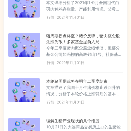
64%的消费依赖于外部调入。地区间存在
本文详细分析了2021年1-9月全国祖代白
较大供需不平衡，部分城市如江门和肇庆
羽肉种鸡存栏量、产能利用情况、父母代
基本能满足本地需求，其他地区则需大量
雏鸡生产和销售、商品代雏鸡及鸡肉价
行情
2021年11月01日
调入肉类产品。数据来源：现代畜牧舆情
格，以及全国父母代存栏和商品代雏鸡产
周刊。
销量。同时提及了2021年上半年价格变动
情况，以及鸡猪比价。数据来源于《现代
猪周期拐点将至？猪价反弹，猪肉概念股
畜牧舆情周刊》。
先涨为敬！多家基金提前入局
今年三季度猪肉概念股业绩惨淡，但部分
基金公司如冯柳的高毅邻山1号、社保基金
等新进成为多家上市公司前十大流通股
行情
2021年11月01日
东。尽管生猪价格反弹，但分析师预测猪
周期拐点尚未到来，四季度猪价上涨动力
有限，供需关系决定猪价难有持续上涨。
本轮猪周期或将在明年二季度结束
券商研报也认为产能过剩局面短期内难以
文章描述了我国十月生猪价格止跌回升的
改变，猪价可能在2022年5月后出现上
情况，分析了本轮价格上涨背后的基本面
涨。
支撑，包括消费旺季、政策性收储以及三
行情
2021年11月01日
季度出栏节奏加快等因素。作者预计四季
度生猪价格区间在14-16元/kg，主要由于
产能过剩、规模猪企加大出栏量和疫情控
理解生猪产业现状的几个维度
制影响消费。文章还讨论了节日效应后价
10月21日的大连商品交易所主办的生猪论