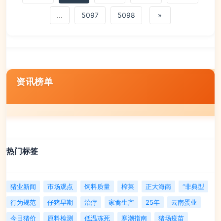
...
5097
5098
»
资讯榜单
热门标签
猪业新闻
市场观点
饲料质量
榨菜
正大海南
“非典型
行为规范
仔猪早期
治疗
家禽生产
25年
云南蛋业
今日猪价
原料检测
低温冻死
寒潮指南
猪场疫苗