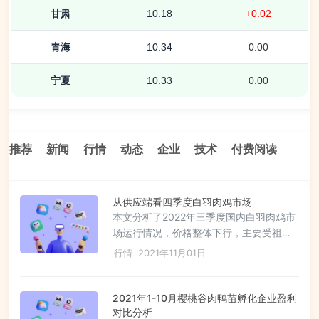
甘肃
10.18
+0.02
青海
10.34
0.00
宁夏
10.33
0.00
推荐
新闻
行情
动态
企业
技术
付费阅读
从供应端看四季度白羽肉鸡市场
本文分析了2022年三季度国内白羽肉鸡市
场运行情况，价格整体下行，主要受祖代
种鸡场盈利减少、引种积极性下降及新冠
行情
2021年11月01日
疫情等因素影响。尽管父母代种鸡存栏量
和商品代毛鸡出栏量有所提升，但四季度
市场预计弱势运行，供应面增加，需求面
2021年1-10月樱桃谷肉鸭苗孵化企业盈利
无明显好转，预期毛鸡价格将下跌，整体
对比分析