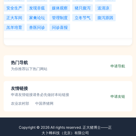
安全生产
发现非瘟
媒体观察
猪只腹泻
送清凉
正大车间
家禽论坛
管理制度
立冬节气
腹泻原因
羔羊培育
兽医问诊
问诊喜报
热门导航
申请导航
为你推荐以下热门网站
友情链接
申请友情链接请务必先做好本站链接
申请友链
农业农村部
中国养猪网
Copyright © 2026 All rights reserved. 正大猪博士——正
大卜蜂科技（北京）有限公司