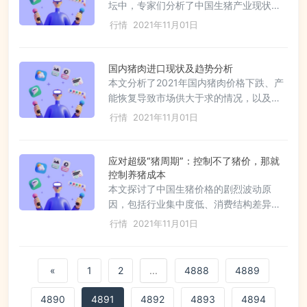
格可能下降，预测猪周期可能在明年二季
坛中，专家们分析了中国生猪产业现状，
度结束，强调产能调整对猪价的影响。冻
指出猪肉消费稳中有降，产能过剩，禽肉
行情
2021年11月01日
品库存也被视为供给端的压力。
替代效应明显。养殖企业面临亏损压力，
成本上升，但高质量发展和数字化转型趋
势明显。生猪期货市场运行平稳，为行业
国内猪肉进口现状及趋势分析
风险管理提供了工具。论坛强调了产业升
本文分析了2021年国内猪肉价格下跌、产
级和市场适应性的重要性，以及养殖企业
能恢复导致市场供大于求的情况，以及进
通过‘保险+期货’实现稳定收入的新模式。
口猪肉的基本情况，如主要来源国、品种
行情
2021年11月01日
类型和贸易过程。尽管进口量较2020年有
所下滑，但受新冠疫情和市场预期影响，
后市预测进口压力可能持续好转。预计
应对超级“猪周期”：控制不了猪价，那就
2021年全年进口量将下降，有助于国内市
控制养猪成本
场供需平衡。
本文探讨了中国生猪价格的剧烈波动原
因，包括行业集中度低、消费结构差异以
及猪周期加速。养猪业面临的挑战是降低
行情
2021年11月01日
成本以应对猪价波动，通过饲料优化、提
高母猪生产效率、良种繁育升级、智能化
技术应用等方式寻求降本增效。未来，猪
«
1
2
...
4888
4889
企需加强与互联网、智能化的融合，以提
升数智竞争力，应对猪周期和行业风险。
4890
4891
4892
4893
4894