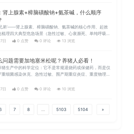
力养殖户从‘被动救灾’转向‘主动韧性建设’。
：肾上腺素+樟脑磺酸钠+氨茶碱，什么顺序
？
兄弟’——肾上腺素、樟脑磺酸钠、氨茶碱的核心作用、起效
统梳理四大典型危急场景（急性过敏、心衰濒死、单纯呼吸困
下的科学用药顺序、剂量方案及致命禁忌。强调‘顺序决定生
07日
0 点赞
0
评论
13 浏览
，提供口诀速记、用量速查表与红线警示，是规模化猪场兽医和
操型急救指南。
么问题需要加地塞米松呢？养猪人必看！
养猪生产中的科学定位：它不是常规退烧药或保健药，而是仅
严重细菌感染休克、急性过敏、围产期重症炎症、重度物理应
；同时明确列出绝对禁用场景（病毒性感染、早孕母猪等）及
单用、必须递减停药、剂量与休药期规范），帮助养殖人员规
07日
0 点赞
0
评论
10 浏览
准用药水平。
6
7
8
...
5103
5104
»