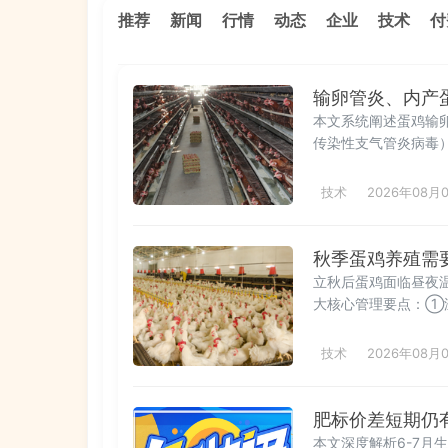
推荐
新闻
行情
动态
企业
技术
付
输卵管炎、内产
本文系统阐述蛋鸡输
传染性支气管炎病毒
上皮损伤）及致病机
腔），深入解析其与
技术
2026年08月
调饲养管理与应激防
秋季蛋鸡养殖需
立秋后蛋鸡面临昼夜
大核心管理要点：①
②光照管理——科学
整——逐步提高能量水
技术
2026年08月
给；④疫病防控——
动预防；⑤环境与卫
渡、精细观察、减少
肥标价差短期仍
本文深度解析6-7月