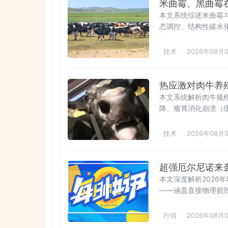
米曲霉、黑曲霉
本文系统综述米曲霉
态调控、结构性碳水化
能氮同步、甲烷减排
调控等核心路径；对
技术
2026年08月
善及环保减排等方面
意事项，为绿色低碳
热应激对肉牛养
本文系统解析肉牛规
降、瘤胃消化崩溃（
氮利用效率降低，到
疫力衰退。涵盖THI
技术
2026年08月
营养调控与环境管理
超强厄尔尼诺来
本文深度解析2026
——涵盖直接物理损
风险（暖冬致媒介活
国家气候中心、海洋
行情
2026年08月
固、饲草料储备、水