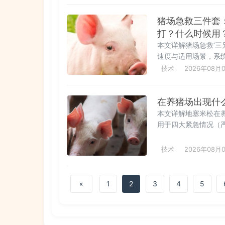
不是应急而是日常，助
猪场急救三件套
打？什么时候用
本文详解猪场急救‘三
速度与适用场景，系
难、中暑/咬架休克）
技术
2026年08月
死，时机决定成败’
一线技术员必备的实
在养猪场出现什
本文详解地塞米松在
用于四大紧急情况（
激）的‘救命辅助药’
关键用药铁律（不可
技术
2026年08月
避滥用风险，提升精
«
1
2
3
4
5