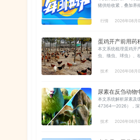
猪供给收紧，叠加养
据，研判未来1个月
育肥集中出栏将增加
行情
2026年08月
市场节奏预判与经营
蛋鸡开产前用药
本文系统梳理蛋鸡开产
虫、绦虫、球虫）、核
节点与操作要点、渐
照、饮水管理）及产
技术
2026年08月
抗体监测、地区化调
峰、降低新母鸡病与
尿素在反刍动物
本文系统解析尿素及缓释
47364—2026
菌体蛋白（MCP）
用群体及关键注意事
技术
2026年08月
效率的八大因素，为