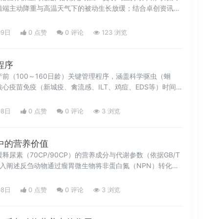
殖端主动降重与高温天气下的被动生长放缓；结合卓创资讯数
价差或先扩大后收窄——短期大猪价格优势延续，8月下旬二次
大猪供应，推动肥标价差逐步回归。为养猪从业者提供精准的
09日
0 点赞
0
评论
123 浏览
参考。
程序
前（100～160日龄）关键管理程序，涵盖科学驱虫（蛔
心疫苗免疫（新城疫、禽流感、ILT、鸡痘、EDS等）时间
进式钙营养调控、肠道与肝肾功能维护、应激防控（转群、光
蛋期禁药管控。提供可落地的分阶段用药与保健方案，并强调
08日
0 点赞
0
评论
3 浏览
整与生物安全消毒的重要性，助力蛋鸡平稳开产、延长产蛋高
输卵管炎风险。
中的营养价值
尿素（70CP/90CP）的营养成分与代谢参数（依据GB/T
），深入阐述反刍动物通过瘤胃微生物将非蛋白氮（NPN）转化为
的核心生理机制；详解尿素安全添加规范、氨中毒风险防控、禁
项（如硫营养平衡、高产奶牛慎用等）；并总结影响NPN利用
08日
0 点赞
0
评论
3 浏览
科学、高效、安全应用尿素提供理论依据与实操指导。