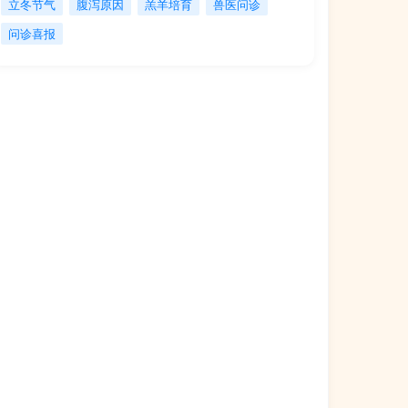
立冬节气
腹泻原因
羔羊培育
兽医问诊
问诊喜报