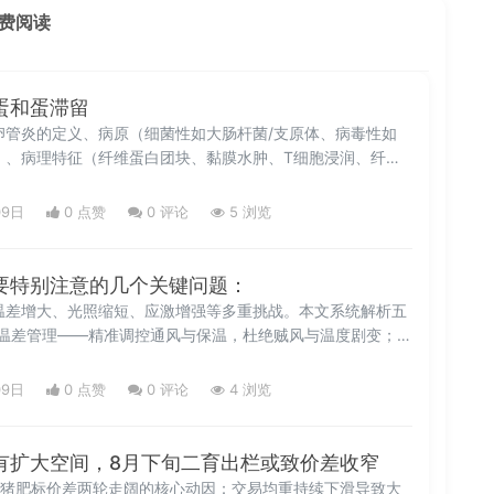
费阅读
蛋和蛋滞留
卵管炎的定义、病原（细菌性如大肠杆菌/支原体、病毒性如
）、病理特征（纤维蛋白团块、黏膜水肿、T细胞浸润、纤毛
制（前列腺素介导逆蠕动、输卵管堵塞、卵泡异位落入腹
内部产蛋、蛋滞留、产蛋下降及蛋品质劣化的因果关系，并强
09日
0 点赞
0
评论
5 浏览
控在疾病预防中的关键作用。
要特别注意的几个关键问题：
温差增大、光照缩短、应激增强等多重挑战。本文系统解析五
温差管理——精准调控通风与保温，杜绝贼风与温度剧变；
实施16小时恒定人工补光，防止换羽与产蛋下降；③营养调
平，强化含硫氨基酸、维生素（VA/VD3/VE/B族）及钙磷供
09日
0 点赞
0
评论
4 浏览
聚焦新城疫、禽流感、传支、支原体、白冠病及球虫病的主
生——保障饮水清洁、垫料干燥、消毒到位。强调‘平稳过
应激’原则，助力蛋鸡秋季高产稳产、健康度冬。
有扩大空间，8月下旬二育出栏或致价差收窄
生猪肥标价差两轮走阔的核心动因：交易均重持续下滑导致大