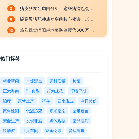
猪皮肤发红病因分析，这些猪病也会引起猪皮肤发红
8
提高母猪配种成功率的核心秘诀，老猪场都在用
9
热烈祝贺绵阳赵老板融资授信300万 〡正大饲料（绵阳）
10
热门标签
猪业新闻
市场观点
饲料质量
榨菜
正大海南
“非典型
行为规范
仔猪早期
治疗
家禽生产
25年
云南蛋业
今日猪价
原料检测
低温冻死
寒潮指南
猪场疫苗
安全生产
发现非瘟
媒体观察
猪只腹泻
送清凉
正大车间
家禽论坛
管理制度