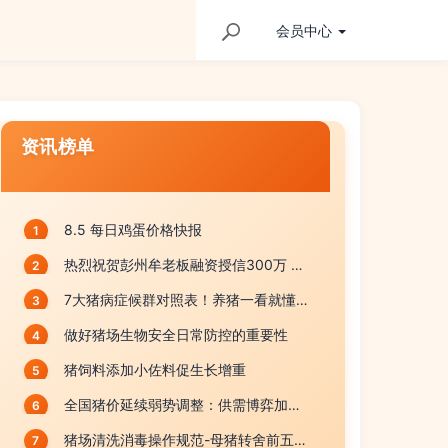
会员
中心
资讯榜单
8.5 每日鸡蛋价格快报
1
热烈祝贺彭州牟老板融资授信300万 〡成都正大
2
7大猪病症候群对照表！养猪一看就懂的快速诊断大全
3
做好猪场生物安全日常防控的重要性
4
猪饲料添加小佐料促生长增重
5
全国猪价延续弱势调整：供需博弈加剧，短期难现明显反弹
6
猪场清洗消毒操作规范-母猪转舍前五步流程
7