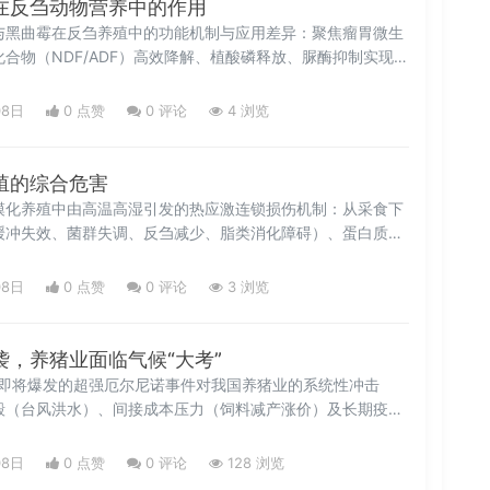
在反刍动物营养中的作用
与黑曲霉在反刍养殖中的功能机制与应用差异：聚焦瘤胃微生
合物（NDF/ADF）高效降解、植酸磷释放、脲酶抑制实现
（通过抑原虫与促进延胡索酸还原菌）、抗氧化应激及采食量
比二者在纤维分解、磷代谢、蛋白利用、淀粉缓释、适口性改
08日
0 点赞
0
评论
4 浏览
的差异化优势，并提出复合添加的协同增效策略与实际应用注
、高效健康的现代反刍养殖提供科学饲用真菌解决方案。
殖的综合危害
模化养殖中由高温高湿引发的热应激连锁损伤机制：从采食下
缓冲失效、菌群失调、反刍减少、脂类消化障碍）、蛋白质与
矿物质维生素失衡、繁殖障碍、生长迟缓、胴体品质劣变及免
超标预警、不可逆损伤特征及核心防控逻辑，为夏季肉牛精准
08日
0 点赞
0
评论
3 浏览
提供科学依据。
袭，养猪业面临气候“大考”
年即将爆发的超强厄尔尼诺事件对我国养猪业的系统性冲击
毁（台风洪水）、间接成本压力（饲料减产涨价）及长期疫病
跃、热应激加剧）。结合广西、山东等地真实灾情案例，梳理
预报中心权威预测，并提供可落地的常态化防灾指南：设施加
08日
0 点赞
0
评论
128 浏览
帘降温、滴水控温、虫媒消杀、灾后无害化处理等。强调防灾