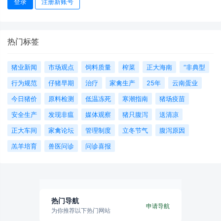
登录
注册新账号
热门标签
猪业新闻
市场观点
饲料质量
榨菜
正大海南
“非典型
行为规范
仔猪早期
治疗
家禽生产
25年
云南蛋业
今日猪价
原料检测
低温冻死
寒潮指南
猪场疫苗
安全生产
发现非瘟
媒体观察
猪只腹泻
送清凉
正大车间
家禽论坛
管理制度
立冬节气
腹泻原因
羔羊培育
兽医问诊
问诊喜报
热门导航
申请导航
为你推荐以下热门网站