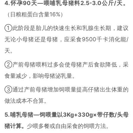
4.怀孕90天—喂哺乳母猪料2.5-3.0公斤/天。
（日粮粗蛋白含量16%）
①此阶段是胎儿的快速生长和乳腺生长期，建议
无论小母猪还是母猪，应采食9500千卡消化能/
天。
②产前母猪喂料过多会使母猪产后食欲降低，采
食量减少，影响母猪泌乳量。
③通过产前母猪增加饲喂量提高仔猪出生体重的
做法成本不合算。
5.哺乳母猪—饲喂量以3Kg+330g×带仔数/头母
猪计算。
少喂多餐或自由采食的饲喂方法。