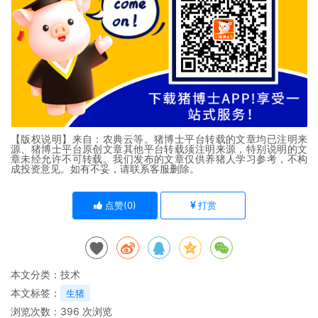
【版权说明】来自：农典云等。猪博士平台转载的文章均已注明来
源、猪博士平台原创文章其他平台转载须注明来源，特别说明的文
章未经允许不可转载。我们发布的文章仅供养猪人学习参考，不构
成投资意见。如有不妥，请联系客服删除。
点赞(
0
)
打赏
本文分类：
技术
本文标签：
生猪
浏览次数：
396
次浏览