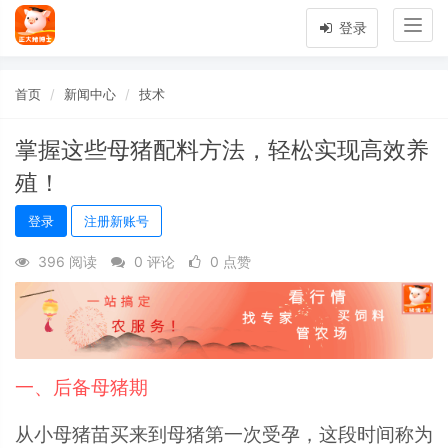
Togg
登录
navig
首页
新闻中心
技术
掌握这些母猪配料方法，轻松实现高效养
殖！
登录
注册新账号
396 阅读
0 评论
0 点赞
一、后备母猪期
从小母猪苗买来到母猪第一次受孕，这段时间称为