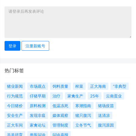
登录
注册新账号
热门标签
猪业新闻
市场观点
饲料质量
榨菜
正大海南
“非典型
行为规范
仔猪早期
治疗
家禽生产
25年
云南蛋业
今日猪价
原料检测
低温冻死
寒潮指南
猪场疫苗
安全生产
发现非瘟
媒体观察
猪只腹泻
送清凉
正大车间
家禽论坛
管理制度
立冬节气
腹泻原因
羔羊培育
兽医问诊
问诊喜报