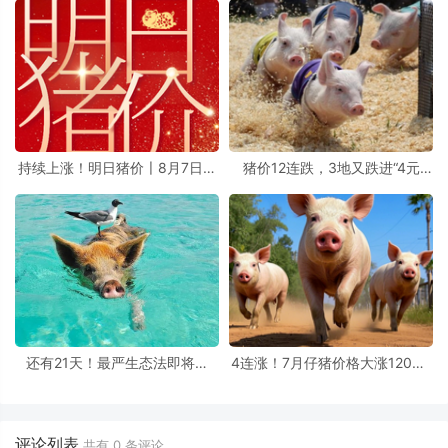
持续上涨！明日猪价〡8月7日西
猪价12连跌，3地又跌进“4元
南地区生猪价格最新消息
区”，两大矛盾导致上涨熄火
还有21天！最严生态法即将实
4连涨！7月仔猪价格大涨120元/
施，有猪场被罚73万，还有猪场
头，这是什么信号？
违规排污20年被官方立案
评论列表
共有
0
条评论