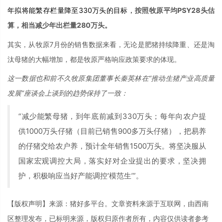
年拟将能繁存栏量降至330万头的目标，
按照牧原平均PSY28头估
算，相当减少年出栏量280万头。
其实，从牧原7月份的销售数据来看，无论是肥猪持续降重、还是淘
汰母猪的大幅增加，都是牧原严格响应政策要求的体现。
这一数据也和前不久牧原集团董事长秦英林在“推动生猪产业高质量
发展”座谈会上谈到的趋势保持了一致：
“减少能繁母猪，到年底前减到330万头；每年向农户提
供1000万头仔猪（目前已销售900多万头仔猪），把易养
的仔猪交给农户养，预计全年销售1500万头。将坚决服从
国家宏观调控大局，落实好对企业提出的要求，坚决拥
护，积极响应当好产能调控‘模范生’”。
【版权声明】来源：猪好多平台。文章资料来源于互联网，由西南
区整理发布，已标明来源，版权归原作者所有，内容仅供读者参考