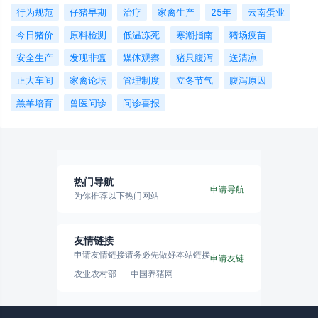
行为规范
仔猪早期
治疗
家禽生产
25年
云南蛋业
今日猪价
原料检测
低温冻死
寒潮指南
猪场疫苗
安全生产
发现非瘟
媒体观察
猪只腹泻
送清凉
正大车间
家禽论坛
管理制度
立冬节气
腹泻原因
羔羊培育
兽医问诊
问诊喜报
热门导航
申请导航
为你推荐以下热门网站
友情链接
申请友情链接请务必先做好本站链接
申请友链
农业农村部
中国养猪网