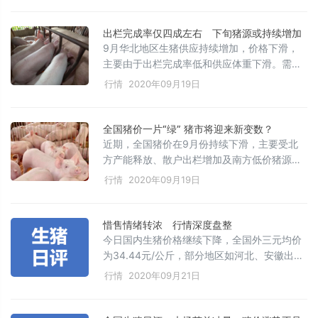
冻肉增加导致猪价可能下滑，但2021年大场产
能加速释放后，猪价预计进入正式的下滑周
出栏完成率仅四成左右 下旬猪源或持续增加
期。政策建议包括扶持生猪生产、强化防疫、
9月华北地区生猪供应持续增加，价格下滑，
加强市场监控和进口管理等。
主要由于出栏完成率低和供应体重下滑。需求
面节日备货提供一定支撑，但整体需求疲软。
行情
2020年09月19日
预计下旬行情仍会下滑，10月可能有所缓和，
随着生猪出栏量减少，价格可能止跌回稳，养
殖单位将准备迎接12月旺季。
全国猪价一片“绿” 猪市将迎来新变数？
近期，全国猪价在9月份持续下滑，主要受北
方产能释放、散户出栏增加及南方低价猪源影
响。需求方面，开学季对猪肉需求增益有限，
行情
2020年09月19日
屠企压价收购。尽管能繁母猪和生猪存栏量增
长，但非瘟形势可控，预计猪价冲高概率较
小，节后或继续下滑，11-12月腌腊期猪价或有
惜售情绪转浓 行情深度盘整
短暂上涨，整体价格难现高价。
今日国内生猪价格继续下降，全国外三元均价
为34.44元/公斤，部分地区如河北、安徽出现
下跌。养殖端出栏活跃，市场猪源充足，北方
行情
2020年09月21日
部分地区有反弹，但屠企收购压力不一，预计
明日猪价或有跌涨变化，全国均价可能微降。
后市需关注养殖户惜售情绪与集团猪场出栏动