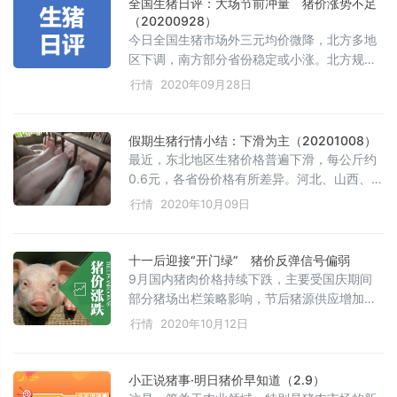
全国生猪日评：大场节前冲量 猪价涨势不足
态。
（20200928）
今日全国生猪市场外三元均价微降，北方多地
区下调，南方部分省份稳定或小涨。北方规模
场出栏增加，屠企压价收购，预计北方低稳高
行情
2020年09月28日
跌，南方主线稳定。猪价上涨阻力增大，养殖
方出栏积极性增强，北方高价有下滑空间，南
方终端市场提量有限。个人观点仅供参考，操
假期生猪行情小结：下滑为主（20201008）
作需谨慎。
最近，东北地区生猪价格普遍下滑，每公斤约
0.6元，各省份价格有所差异。河北、山西、山
东、河南等地价格也出现下降，而两湖地区价
行情
2020年10月09日
格相对较高。养殖场出栏积极，供应充足，但
屠宰厂收购顺畅的同时有压价意向，需求疲
软，企业开工不足，导致供需失衡，预计短期
十一后迎接“开门绿” 猪价反弹信号偏弱
内猪价将继续下滑。
9月国内猪肉价格持续下跌，主要受国庆期间
部分猪场出栏策略影响，节后猪源供应增加。
尽管进口量下降，但难抵国内消费市场疲软。
行情
2020年10月12日
市场对价格走势持谨慎态度，预计短期内猪价
仍有下跌空间，多头等待低点入市，而养殖方
出栏压力较大。
小正说猪事·明日猪价早知道（2.9）