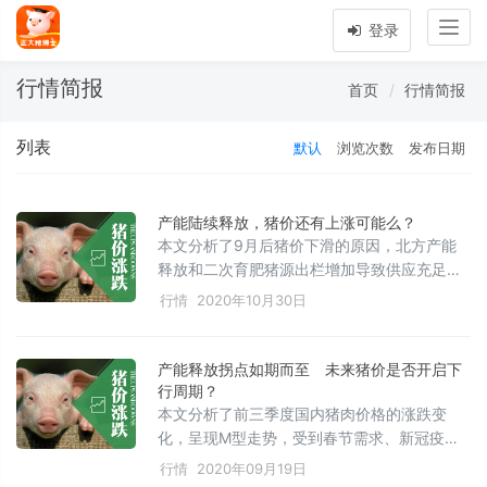
Togg
登录
navig
行情简报
首页
行情简报
列表
默认
浏览次数
发布日期
产能陆续释放，猪价还有上涨可能么？
本文分析了9月后猪价下滑的原因，北方产能
释放和二次育肥猪源出栏增加导致供应充足。
湖南存栏量环比增加，企业复产加快。虽然屠
行情
2020年10月30日
宰量在四季度有小幅提升，但终端需求暂无明
显好转。预计11月猪价可能出现上涨，但受供
应充足、看跌预期及需求未达高峰期等因素影
产能释放拐点如期而至 未来猪价是否开启下
响，涨幅有限。
行周期？
本文分析了前三季度国内猪肉价格的涨跌变
化，呈现M型走势，受到春节需求、新冠疫
情、进口增加、防疫措施、政策调控等多重因
行情
2020年09月19日
素影响。虽然8月后规模猪场产能放量和进口