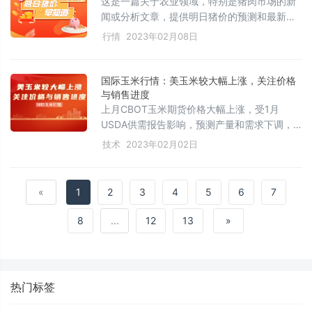
这是一篇关于农业领域，特别是猪肉市场的新
闻或分析文章，提供明日猪价的预测和最新动
态，为读者带来及时的养殖行业信息，关注猪
行情
2023年02月08日
价走势的读者不可错过。
国际玉米行情：美玉米较大幅上涨，关注价格
与销售进度
上月CBOT玉米期货价格大幅上涨，受1月
USDA供需报告影响，预测产量和需求下调，
库存减少。市场对下一季种植面积预期有所变
技术
2023年02月02日
化，Pro Farmer公司预计种植面积将增加但不
会太多，冬季末的价格走势可能影响种植决
策。后续关注价格与销售进度的平衡，以及价
«
1
2
3
4
5
6
7
格对种植面积的影响。
8
...
12
13
»
热门标签