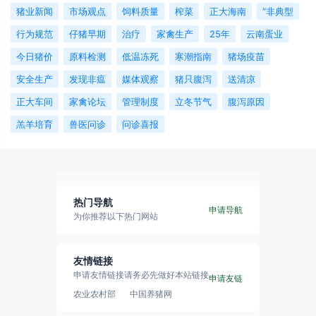
猪业新闻
市场观点
饲料质量
榨菜
正大海南
“非典型
行为规范
仔猪早期
治疗
家禽生产
25年
云南蛋业
今日猪价
原料检测
低温冻死
寒潮指南
猪场疫苗
安全生产
发现非瘟
媒体观察
猪只腹泻
送清凉
正大车间
家禽论坛
管理制度
立冬节气
腹泻原因
羔羊培育
兽医问诊
问诊喜报
热门导航
申请导航
为你推荐以下热门网站
友情链接
申请友情链接请务必先做好本站链接
申请友链
农业农村部
中国养猪网