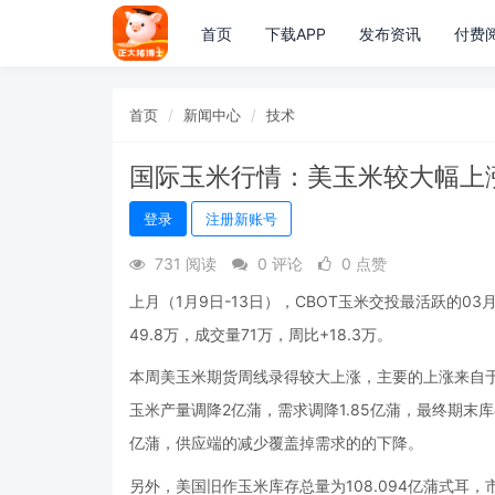
首页
下载APP
发布资讯
付费
首页
新闻中心
技术
国际玉米行情：美玉米较大幅上
登录
注册新账号
731 阅读
0 评论
0 点赞
上月（1月9日-13日），CBOT玉米交投最活跃的03月合约
49.8万，成交量71万，周比+18.3万。
本周美玉米期货周线录得较大上涨，主要的上涨来自于1
玉米产量调降2亿蒲，需求调降1.85亿蒲，最终期末库存
亿蒲，供应端的减少覆盖掉需求的的下降。
另外，美国旧作玉米库存总量为108.094亿蒲式耳，