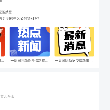
ml
配伍禁忌
？ 剖检中又如何鉴别呢?
30
一周国际动物疫情动态—
一周国际动物疫情动态-禽
势稳
其他动物疫病
流感
暂无评论