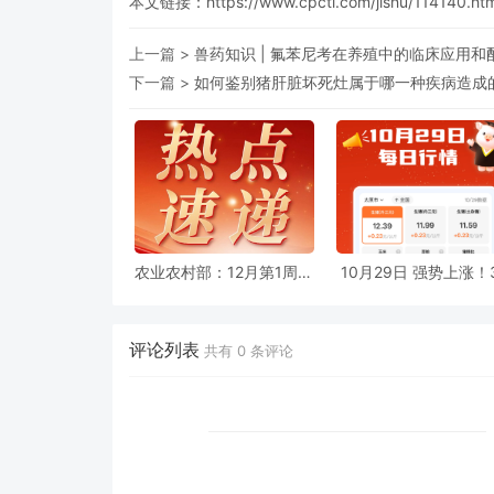
本文链接：
https://www.cpcti.com/jishu/114140.ht
上一篇 >
兽药知识 | 氟苯尼考在养殖中的临床应用和
下一篇 >
如何鉴别猪肝脏坏死灶属于哪一种疾病造成的
农业农村部：12月第1周畜
10月29日 强势上涨！
产品和饲料集贸市场价格
省飘红，猪价这波涨
解读
了？
评论列表
共有
0
条评论