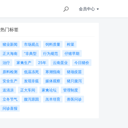
会员
中心
热门标签
猪业新闻
市场观点
饲料质量
榨菜
正大海南
“非典型
行为规范
仔猪早期
治疗
家禽生产
25年
云南蛋业
今日猪价
原料检测
低温冻死
寒潮指南
猪场疫苗
安全生产
发现非瘟
媒体观察
猪只腹泻
送清凉
正大车间
家禽论坛
管理制度
立冬节气
腹泻原因
羔羊培育
兽医问诊
问诊喜报