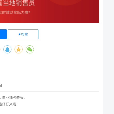
打赏
l
，事业独占鳌头。
猪仔仔来啦！