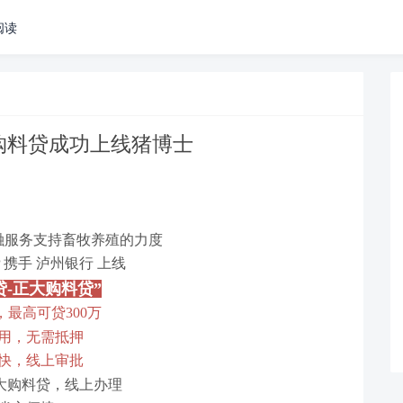
阅读
购料贷成功上线猪博士
融服务支持畜牧养殖的力度
P 携手 泸州银行 上线
贷-正大购料贷”
，最高可贷300万
用，无需抵押
快，线上审批
大购料贷，线上办理