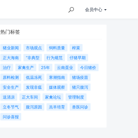
会员
中心
热门标签
猪业新闻
市场观点
饲料质量
榨菜
正大海南
“非典型
行为规范
仔猪早期
治疗
家禽生产
25年
云南蛋业
今日猪价
原料检测
低温冻死
寒潮指南
猪场疫苗
安全生产
发现非瘟
媒体观察
猪只腹泻
送清凉
正大车间
家禽论坛
管理制度
立冬节气
腹泻原因
羔羊培育
兽医问诊
问诊喜报