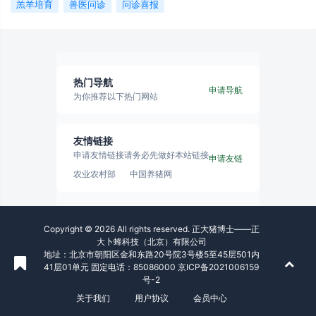
羔羊培育
兽医问诊
问诊喜报
热门导航
申请导航
为你推荐以下热门网站
友情链接
申请友情链接请务必先做好本站链接
申请友链
农业农村部
中国养猪网
Copyright © 2026 All rights reserved. 正大猪博士——正
大卜蜂科技（北京）有限公司
地址：北京市朝阳区金和东路20号院3号楼5至45层501内
41层01单元 固定电话：85086000 京ICP备2021006159
号-2
关于我们
用户协议
会员中心