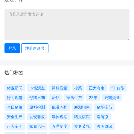
登录
注册新账号
热门标签
猪业新闻
市场观点
饲料质量
榨菜
正大海南
“非典型
行为规范
仔猪早期
治疗
家禽生产
25年
云南蛋业
今日猪价
原料检测
低温冻死
寒潮指南
猪场疫苗
安全生产
发现非瘟
媒体观察
猪只腹泻
送清凉
正大车间
家禽论坛
管理制度
立冬节气
腹泻原因