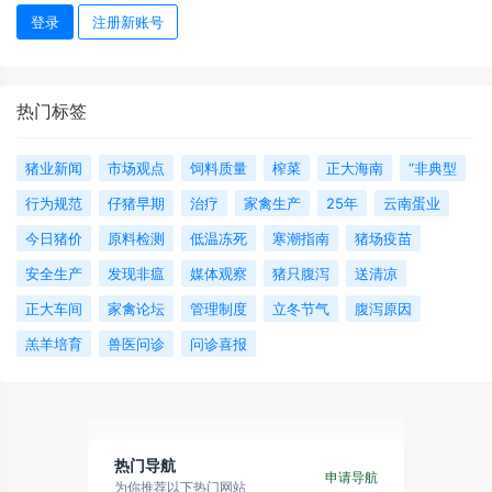
登录
注册新账号
热门标签
猪业新闻
市场观点
饲料质量
榨菜
正大海南
“非典型
行为规范
仔猪早期
治疗
家禽生产
25年
云南蛋业
今日猪价
原料检测
低温冻死
寒潮指南
猪场疫苗
安全生产
发现非瘟
媒体观察
猪只腹泻
送清凉
正大车间
家禽论坛
管理制度
立冬节气
腹泻原因
羔羊培育
兽医问诊
问诊喜报
热门导航
申请导航
为你推荐以下热门网站