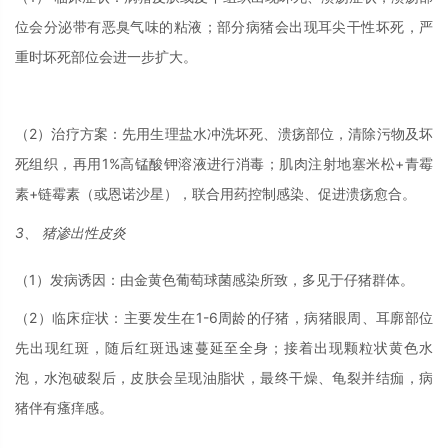
位会分泌带有恶臭气味的粘液；部分病猪会出现耳尖干性坏死，严
重时坏死部位会进一步扩大。
（2）治疗方案：先用生理盐水冲洗坏死、溃疡部位，清除污物及坏
死组织，再用1%高锰酸钾溶液进行消毒；肌肉注射地塞米松+青霉
素+链霉素（或恩诺沙星），联合用药控制感染、促进溃疡愈合。
3、 猪渗出性皮炎
（1）发病诱因：由金黄色葡萄球菌感染所致，多见于仔猪群体。
（2）临床症状：主要发生在1-6周龄的仔猪，病猪眼周、耳廓部位
先出现红斑，随后红斑迅速蔓延至全身；接着出现颗粒状黄色水
泡，水泡破裂后，皮肤会呈现油脂状，最终干燥、龟裂并结痂，病
猪伴有瘙痒感。