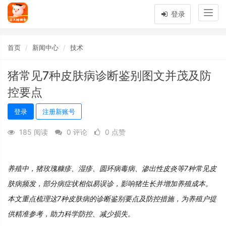
Togg
登录
navig
首页
新闻中心
技术
猪常见7种皮肤病诊断鉴别图文并茂及防
控要点
登录
注册新账号
185 阅读
0 评论
0 点赞
养殖中，猪玫瑰糠疹、湿疹、圆环病毒病、渗出性皮炎等7种常见皮
肤病频发，部分病症状相似易误诊，影响猪生长并增加养殖成本。
本文重点梳理这7种皮肤病的诊断鉴别要点及防控措施，为养殖户提
供精准参考，助力科学防控、减少损失。