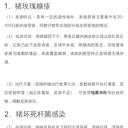
1、猪玫瑰糠疹
（1）发病特点：具有一定的遗传倾向，发病群体主要集中在20-
100日龄的保育猪，同窝仔猪常出现部分或全部发病的情况。
（2） 临床症状：病猪腹部下方、两条后腿内侧皮肤出现点状红斑丘
疹，丘疹凸起于皮肤表面，呈现中央低、两侧高的形态，后续逐渐
发展为项圈状隆起，表面覆盖鳞屑，该病的典型特点是病猪无瘙痒
感。
（3）治疗方案：该病药物治疗效果欠佳，多数病猪可自行康复，若
症状较明显（如丘疹蔓延、皮肤不适），可使用
地塞米松
等抗炎药
物，缓解皮肤炎症。
2、猪坏死杆菌感染
（1） 临床症状：病猪皮肤或皮下组织出现坏死、溃疡症状，溃疡部