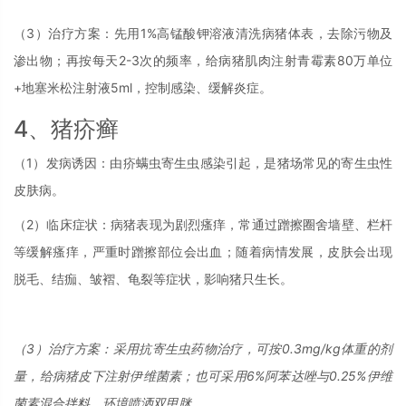
（3）治疗方案：先用1%高锰酸钾溶液清洗病猪体表，去除污物及
渗出物；再按每天2-3次的频率，给病猪肌肉注射青霉素80万单位
+地塞米松注射液5ml，控制感染、缓解炎症。
4、猪疥癣
（1）发病诱因：由疥螨虫寄生虫感染引起，是猪场常见的寄生虫性
皮肤病。
（2）临床症状：病猪表现为剧烈瘙痒，常通过蹭擦圈舍墙壁、栏杆
等缓解瘙痒，严重时蹭擦部位会出血；随着病情发展，皮肤会出现
脱毛、结痂、皱褶、龟裂等症状，影响猪只生长。
（3）治疗方案：采用抗寄生虫药物治疗，可按0.3mg/kg体重的剂
量，给病猪皮下注射伊维菌素；也可采用6%阿苯达唑与0.25%伊维
菌素混合拌料，环境喷洒双甲脒。