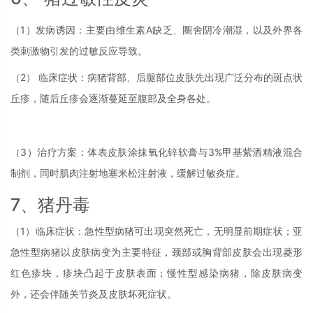
（1）发病诱因：主要由维生素A缺乏、圈舍阴冷潮湿，以及外界各
类刺激物引发的过敏反应导致。
（2） 临床症状：病猪背部、后腿部位皮肤先出现广泛分布的斑点状
丘疹，随后丘疹会逐渐蔓延至腹部及全身各处。
（3）治疗方案：体表皮肤涂抹氧化锌软膏与3%甲基紫酒精液混合
制剂，同时肌肉注射地塞米松注射液，缓解过敏炎症。
7、猪丹毒
（1）临床症状：急性型病猪可出现突然死亡，无明显前期症状；亚
急性型病猪以皮肤病变为主要特征，颈部或胸背部皮肤会出现菱形
红色疹块，疹块凸起于皮肤表面；慢性型感染病猪，除皮肤病变
外，还会伴随关节炎及皮肤坏死症状。