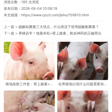
浏览次数：
185
次浏览
发布日期：2026-06-04 10:08:19
本文链接：
https://www.cpcti.com/jishu/159810.html
上一篇 >
硫酸粘菌素三大优点，什么情况下使用硫酸黏菌素？
下一篇 >
养猪必学！地塞米松+肾上腺素，救命神药的正确用法
猪场急救三件套：肾上腺素+樟
在养猪场出现什么问题需要加地
脑磺酸钠+氨茶碱，什么顺序
塞米松呢？养猪人必看！
打？什么时候用？