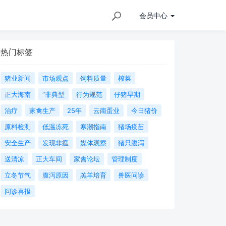
会员
中心
热门标签
猪业新闻
市场观点
饲料质量
榨菜
正大海南
“非典型
行为规范
仔猪早期
治疗
家禽生产
25年
云南蛋业
今日猪价
原料检测
低温冻死
寒潮指南
猪场疫苗
安全生产
发现非瘟
媒体观察
猪只腹泻
送清凉
正大车间
家禽论坛
管理制度
立冬节气
腹泻原因
羔羊培育
兽医问诊
问诊喜报