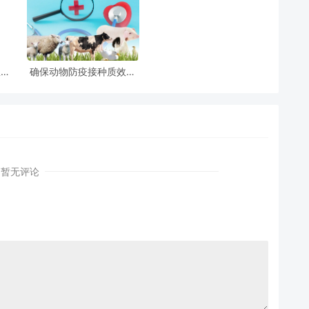
瘟关
确保动物防疫接种质效的
场
八要素（下）
暂无评论