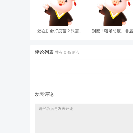
还在拼命打疫苗？只需做
别慌！猪场防疫、非
好这三点，听养殖技术老
键时刻！保住你的猪
师揭秘“药物、疫苗、管
理”的关系
评论列表
共有
0
条评论
发表评论