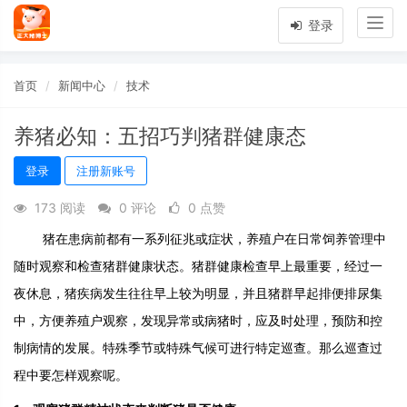
Togg
登录
navig
首页
新闻中心
技术
养猪必知：五招巧判猪群健康态
登录
注册新账号
173 阅读
0 评论
0 点赞
猪在患病前都有一系列征兆或症状，养殖户在日常饲养管理中
随时观察和检查猪群健康状态。猪群健康检查早上最重要，经过一
夜休息，猪疾病发生往往早上较为明显，并且猪群早起排便排尿集
中，方便养殖户观察，发现异常或病猪时，应及时处理，预防和控
制病情的发展。特殊季节或特殊气候可进行特定巡查。那么巡查过
程中要怎样观察呢。