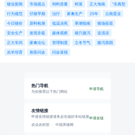
猪业新闻
市场观点
饲料质量
榨菜
正大海南
“非典型
行为规范
仔猪早期
治疗
家禽生产
25年
云南蛋业
今日猪价
原料检测
低温冻死
寒潮指南
猪场疫苗
安全生产
发现非瘟
媒体观察
猪只腹泻
送清凉
正大车间
家禽论坛
管理制度
立冬节气
腹泻原因
羔羊培育
兽医问诊
问诊喜报
热门导航
申请导航
为你推荐以下热门网站
友情链接
申请友情链接请务必先做好本站链接
申请友链
农业农村部
中国养猪网