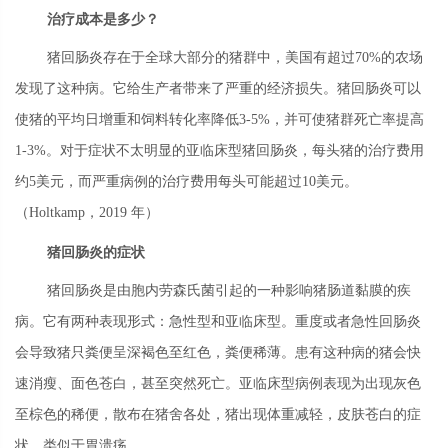
治疗成本是多少？
猪回肠炎存在于全球大部分的猪群中，美国有超过70%的农场
发现了这种病。它给生产者带来了严重的经济损失。猪回肠炎可以
使猪的平均日增重和饲料转化率降低3-5%，并可使猪群死亡率提高
1-3%。对于症状不太明显的亚临床型猪回肠炎，每头猪的治疗费用
约5美元，而严重病例的治疗费用每头可能超过10美元。
（Holtkamp，2019 年）
猪回肠炎的症状
猪回肠炎是由胞内劳森氏菌引起的一种影响猪肠道黏膜的疾
病。它有两种表现形式：急性型和亚临床型。重度或者急性回肠炎
会导致猪只粪便呈深褐色至红色，粪便稀薄。患有这种病的猪会快
速消瘦、面色苍白，甚至突然死亡。亚临床型病例表现为出现灰色
至棕色的稀便，散布在猪舍各处，猪出现体重减轻，皮肤苍白的症
状，类似于胃溃疡。