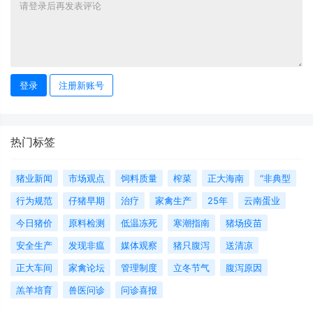
登录
注册新账号
热门标签
猪业新闻
市场观点
饲料质量
榨菜
正大海南
“非典型
行为规范
仔猪早期
治疗
家禽生产
25年
云南蛋业
今日猪价
原料检测
低温冻死
寒潮指南
猪场疫苗
安全生产
发现非瘟
媒体观察
猪只腹泻
送清凉
正大车间
家禽论坛
管理制度
立冬节气
腹泻原因
羔羊培育
兽医问诊
问诊喜报