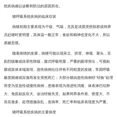
统疾病难以诊断和防治的原因所在。
猪呼吸系统疾病的临床症状
病猪初期主要表现为干咳、气喘，尤其是清晨突然惊群或饲养
员赶猪时更明显，其体温一般正常，食欲和精神也变化不大，所以
易被忽视。
随着病情的发展，病猪可能出现呆立、拱背、伸颈、垂头，呈
剧烈咳嗽或痉挛性阵咳，腹式呼吸明显，严重的眼球突出，可视粘
膜或肢体末端发绀。急性病例往往伴有不同程度的发烧，常因呼吸
极度困难或应激而发生突然死亡；大部分猪由急性病例经“经验”处理
而变为亚急性或慢性病例，患猪表现为渐进性消瘦、体表淋巴结肿
大、免疫副反应大、诊治经验失灵。如果饲养条件差、密度大、不
良应激多、处理措施杂乱，发病率、死亡率和临床表现更为严重。
猪呼吸系统疾病的主要病变