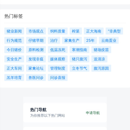
热门标签
猪业新闻
市场观点
饲料质量
榨菜
正大海南
“非典型
行为规范
仔猪早期
治疗
家禽生产
25年
云南蛋业
今日猪价
原料检测
低温冻死
寒潮指南
猪场疫苗
安全生产
发现非瘟
媒体观察
猪只腹泻
送清凉
正大车间
家禽论坛
管理制度
立冬节气
腹泻原因
羔羊培育
兽医问诊
问诊喜报
热门导航
申请导航
为你推荐以下热门网站