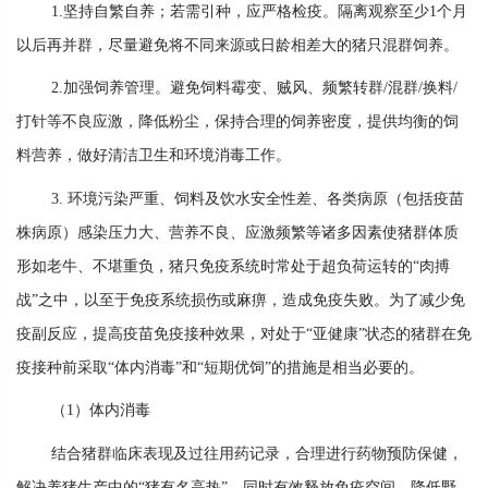
1.坚持自繁自养；若需引种，应严格检疫。隔离观察至少1个月
以后再并群，尽量避免将不同来源或日龄相差大的猪只混群饲养。
2.加强饲养管理。避免饲料霉变、贼风、频繁转群/混群/换料/
打针等不良应激，降低粉尘，保持合理的饲养密度，提供均衡的饲
料营养，做好清洁卫生和环境消毒工作。
3. 环境污染严重、饲料及饮水安全性差、各类病原（包括疫苗
株病原）感染压力大、营养不良、应激频繁等诸多因素使猪群体质
形如老牛、不堪重负，猪只免疫系统时常处于超负荷运转的“肉搏
战”之中，以至于免疫系统损伤或麻痹，造成免疫失败。为了减少免
疫副反应，提高疫苗免疫接种效果，对处于“亚健康”状态的猪群在免
疫接种前采取“体内消毒”和“短期优饲”的措施是相当必要的。
（1）体内消毒
结合猪群临床表现及过往用药记录，合理进行药物预防保健，
解决养猪生产中的“猪有名高热”，同时有效释放免疫空间，降低野