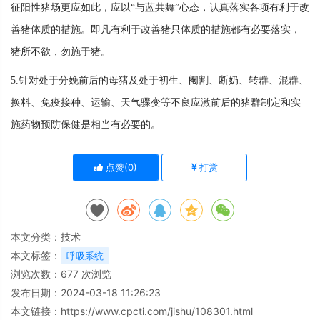
征阳性猪场更应如此，应以“与蓝共舞”心态，认真落实各项有利于改
善猪体质的措施。即凡有利于改善猪只体质的措施都有必要落实，
猪所不欲，勿施于猪。
5.针对处于分娩前后的母猪及处于初生、阉割、断奶、转群、混群、
换料、免疫接种、运输、天气骤变等不良应激前后的猪群制定和实
施药物预防保健是相当有必要的。
点赞(
0
)
打赏
本文分类：
技术
本文标签：
呼吸系统
浏览次数：
677
次浏览
发布日期：2024-03-18 11:26:23
本文链接：
https://www.cpcti.com/jishu/108301.html