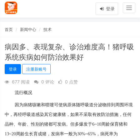
Togg
登录
navig
首页
新闻中心
技术
病因多、表现复杂、诊治难度高！猪呼吸
系统疾病如何防治效果好
登录
注册新账号
677 阅读
0 评论
0 点赞
流行概况
因为病猪咳嗽和喷嚏可使病原体随呼吸道分泌物排到周围环境
中，再经呼吸道感染其它健康猪，如果不采取有效防治措施，任何
品种、年龄、性别的猪都可发病。但多爆发于6~10周龄保育猪和
13~20周龄生长育成猪，发病率一般为30%~65%，病死率为