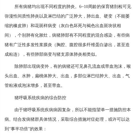
所有病猪均出现不同程度的肺炎。6~10周龄的保育猪剖检可见
弥漫性间质性肺炎以及淋巴结的广泛肿大，肺出血、硬变（不能萎
缩的橡皮肺）和花斑样病变（灰白色坏死与褐色出血斑块状相
间），个别肺有化脓灶，病猪肺部有不同程度的混合感染，有些病
猪有广泛性多发性浆膜炎（胸腔、腹腔很多纤维蛋白渗出，甚至造
成粘连），有些肺部病变与猪支原体肺炎相类似。
除肺部出现病变外，有的病猪还可见鼻孔流血或带血泡沫，喉
头出血、水肿，扁桃体肿大、出血，多部位淋巴结肿大、出血，气
管粘液或泡沫增多，甚至带血。
猪呼吸系统疾病的综合防控
由于猪呼吸系统疾病病因复杂，所以不能指望单一措施防控本
病。结合发病猪群具体情况，采取综合措施对症处理，或许可以达
到“事半功倍”的效果：