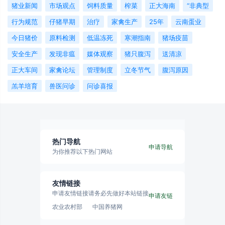
猪业新闻
市场观点
饲料质量
榨菜
正大海南
“非典型
行为规范
仔猪早期
治疗
家禽生产
25年
云南蛋业
今日猪价
原料检测
低温冻死
寒潮指南
猪场疫苗
安全生产
发现非瘟
媒体观察
猪只腹泻
送清凉
正大车间
家禽论坛
管理制度
立冬节气
腹泻原因
羔羊培育
兽医问诊
问诊喜报
热门导航
申请导航
为你推荐以下热门网站
友情链接
申请友情链接请务必先做好本站链接
申请友链
农业农村部
中国养猪网