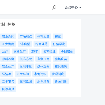
会员
中心
热门标签
猪业新闻
市场观点
饲料质量
榨菜
正大海南
“非典型
行为规范
仔猪早期
治疗
家禽生产
25年
云南蛋业
今日猪价
原料检测
低温冻死
寒潮指南
猪场疫苗
安全生产
发现非瘟
媒体观察
猪只腹泻
送清凉
正大车间
家禽论坛
管理制度
立冬节气
腹泻原因
羔羊培育
兽医问诊
问诊喜报