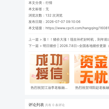
本文分类：
行情
本文标签：无
浏览次数：
132
次浏览
发布日期：2026-07-07 09:10:06
本文链接：
https://www.cpcti.com/hangqing/16081
上一篇 >
涨！！猪价大涨！现在补栏好时机，到年前
下一篇 >
明日猪价 | 2026.7.8日~全国各地猪价更
热烈祝贺江油李老板融资
热烈祝贺绵阳赵老板
授信200万 〡正大饲料
授信300万 〡正大饲
（绵阳）
（绵阳）
评论列表
共有
0
条评论