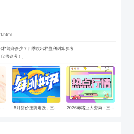
1.html
出栏能赚多少？四季度出栏盈利测算参考
新（仅供参考！）
融资
8月猪价逆势走强，三大
2026养猪业大变局：三大
料
支撑力能否对冲消费疲
猪企仔猪策略极端分化
软？