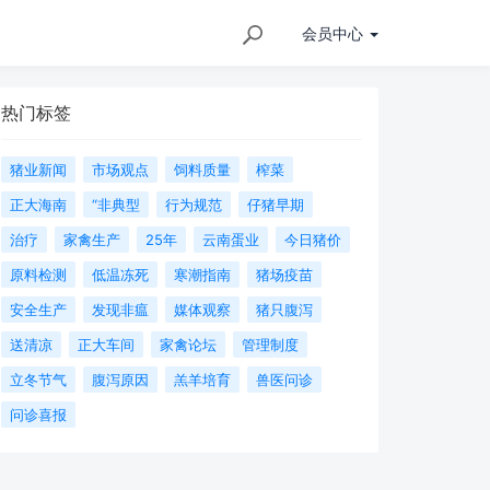
会员
中心
热门标签
猪业新闻
市场观点
饲料质量
榨菜
正大海南
“非典型
行为规范
仔猪早期
治疗
家禽生产
25年
云南蛋业
今日猪价
原料检测
低温冻死
寒潮指南
猪场疫苗
安全生产
发现非瘟
媒体观察
猪只腹泻
送清凉
正大车间
家禽论坛
管理制度
立冬节气
腹泻原因
羔羊培育
兽医问诊
问诊喜报