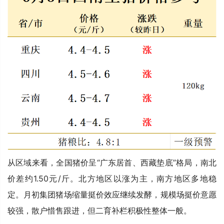
从区域来看，全国猪价呈“广东居首、西藏垫底”格局，南北
价差约1.50元/斤。北方地区以涨为主，南方地区多地稳
定。月初集团猪场缩量挺价效应继续发酵，规模场挺价意愿
较强，散户惜售跟进，但二育补栏积极性整体一般。