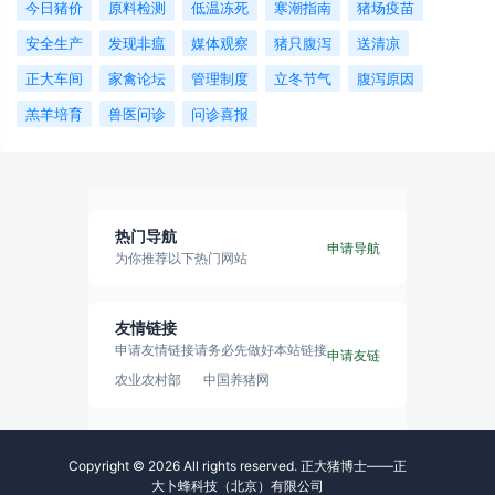
今日猪价
原料检测
低温冻死
寒潮指南
猪场疫苗
安全生产
发现非瘟
媒体观察
猪只腹泻
送清凉
正大车间
家禽论坛
管理制度
立冬节气
腹泻原因
羔羊培育
兽医问诊
问诊喜报
热门导航
申请导航
为你推荐以下热门网站
友情链接
申请友情链接请务必先做好本站链接
申请友链
农业农村部
中国养猪网
Copyright © 2026 All rights reserved. 正大猪博士——正
大卜蜂科技（北京）有限公司