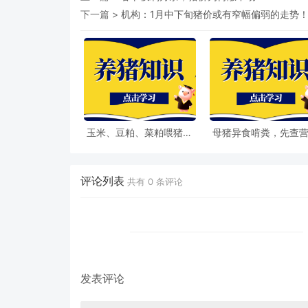
下一篇 >
机构：1月中下旬猪价或有窄幅偏弱的走势
玉米、豆粕、菜粕喂猪有
母猪异食啃粪，先查
哪些坑？原料水分、添加
再控疫病
比例一文看懂
评论列表
共有
0
条评论
发表评论