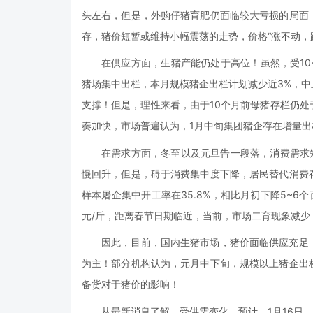
头左右，但是，外购仔猪育肥仍面临较大亏损的局面
存，猪价短暂或维持小幅震荡的走势，价格“涨不动，
在供应方面，生猪产能仍处于高位！虽然，受10个
猪场集中出栏，本月规模猪企出栏计划减少近3%，
支撑！但是，理性来看，由于10个月前母猪存栏仍
奏加快，市场普遍认为，1月中旬集团猪企存在增量
在需求方面，冬至以及元旦告一段落，消费需求
慢回升，但是，碍于消费集中度下降，居民替代消费
样本屠企集中开工率在35.8%，相比月初下降5~6个
元/斤，距离春节日期临近，当前，市场二育现象减少
因此，目前，国内生猪市场，猪价面临供应充足
为主！部分机构认为，元月中下旬，规模以上猪企出
备货对于猪价的影响！
从最新消息了解，受供需变化，预计，1月16日，