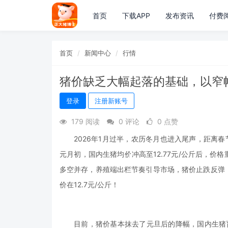
首页
下载APP
发布资讯
付费
首页
新闻中心
行情
猪价缺乏大幅起落的基础，以窄
登录
注册新账号
179 阅读
0 评论
0 点赞
2026年1月过半，农历冬月也进入尾声，距离
元月初，国内生猪均价冲高至12.77元/公斤后，价格
多空并存，养殖端出栏节奏引导市场，猪价止跌反弹
价在12.7元/公斤！
目前，猪价基本抹去了元旦后的降幅，国内生猪育