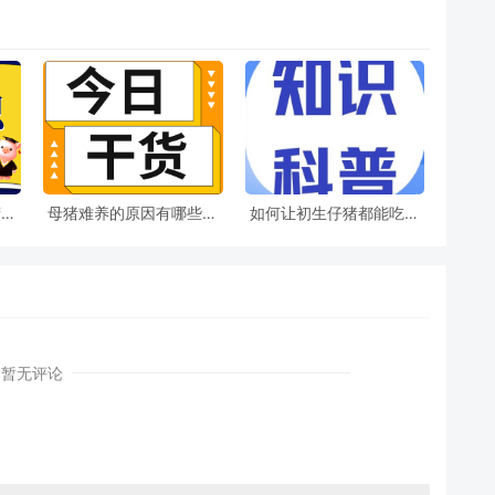
！
营养
母猪难养的原因有哪些？
如何让初生仔猪都能吃足
如何养好母猪？
黄金初乳？值得学习
暂无评论