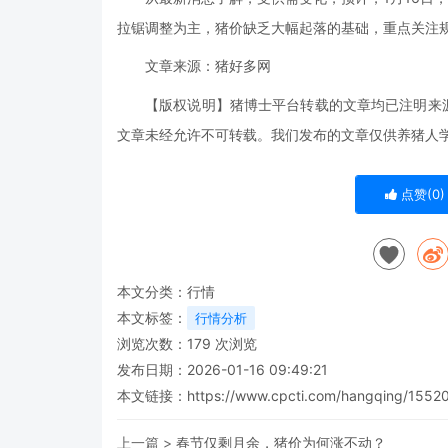
拉锯调整为主，猪价缺乏大幅起落的基础，重点关注
文章来源：猪好多网
【版权说明】猪博士平台转载的文章均已注明来
文章未经允许不可转载。我们发布的文章仅供养猪人
点赞(
0
)
本文分类：
行情
本文标签：
行情分析
浏览次数：
179
次浏览
发布日期：2026-01-16 09:49:21
本文链接：
https://www.cpcti.com/hangqing/15520
上一篇 >
春节仅剩月余，猪价为何涨不动？