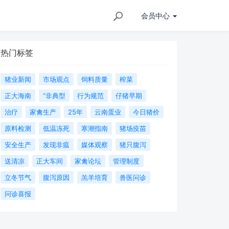
会员
中心
热门标签
猪业新闻
市场观点
饲料质量
榨菜
正大海南
“非典型
行为规范
仔猪早期
治疗
家禽生产
25年
云南蛋业
今日猪价
原料检测
低温冻死
寒潮指南
猪场疫苗
安全生产
发现非瘟
媒体观察
猪只腹泻
送清凉
正大车间
家禽论坛
管理制度
立冬节气
腹泻原因
羔羊培育
兽医问诊
问诊喜报