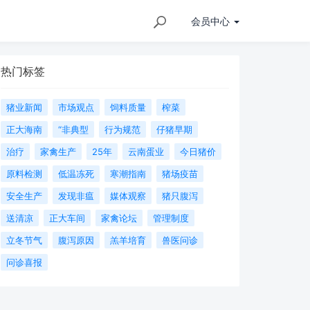
会员
中心
热门标签
猪业新闻
市场观点
饲料质量
榨菜
正大海南
“非典型
行为规范
仔猪早期
治疗
家禽生产
25年
云南蛋业
今日猪价
原料检测
低温冻死
寒潮指南
猪场疫苗
安全生产
发现非瘟
媒体观察
猪只腹泻
送清凉
正大车间
家禽论坛
管理制度
立冬节气
腹泻原因
羔羊培育
兽医问诊
问诊喜报