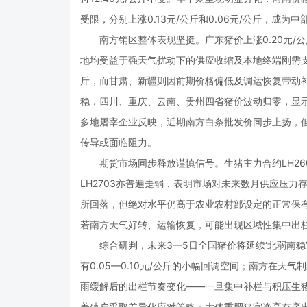
受限，分别上涨0.13元/公斤和0.06元/公斤，成为
南方销区整体表现坚挺。广东猪价上涨0.20元/公斤至
地均受益于强天气扰动下的供应收缩及本地终端刚需支
斤，而甘肃、新疆则因前期价格偏低及调运恢复带动补涨，
稳，四川、重庆、云南、贵州四省猪价波动归零，显
多地屠宰企业反映，近期南方白条批发价同步上扬，
传导或面临阻力。
期货市场同步释放谨慎信号。生猪主力合约LH2609当日
LH2703亦普遍走弱，表明市场对未来数月供应压
所回落，但绝对水平仍高于农业农村部设定的正常保
若南方天气好转、运输恢复，可能出现区域性集中出
综合研判，未来3—5日全国猪价将延续‘北弱南稳
有0.05—0.10元/公斤的小幅回调空间；南方在
雨缓解后的出栏节奏变化——一旦集中补栏与积压生
养殖户采取差异化应对策略：大体重肥猪宜逢高有序