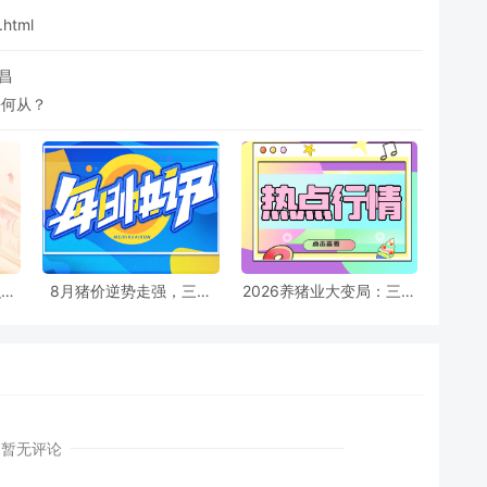
.html
昌
去何从？
融资
8月猪价逆势走强，三大
2026养猪业大变局：三大
料
支撑力能否对冲消费疲
猪企仔猪策略极端分化
软？
暂无评论