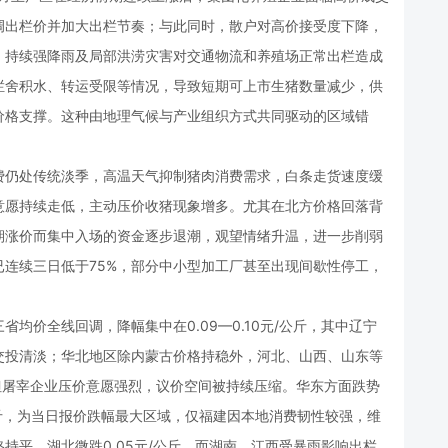
调出栏价并加大出栏节奏；与此同时，散户对高价接受度下降，
，持续强降雨及局部洪涝灾害对交通物流和养殖场正常出栏造成
栏舍积水、转运受限等情况，导致短期可上市生猪数量减少，供
价格支撑。这种由地理气候与产业组织方式共同驱动的区域错
仍处传统淡季，高温天气抑制猪肉消费需求，白条走货速度缓
意愿持续走低，主动压价收猪现象增多。尤其在北方价格回落背
期涨价而集中入场的资金逐步退潮，观望情绪升温，进一步削弱
连续三日低于75%，部分中小型加工厂甚至出现间歇性停工，
价全线回调，降幅集中在0.09—0.10元/公斤，其中辽宁
交投清淡；华北地区除内蒙古价格持稳外，河北、山西、山东等
常，但屠宰企业压价意愿强烈，议价空间被持续压缩。华东方面跌势
/公斤，为当日报价跌幅最大区域，仅福建因本地消费韧性较强，维
格持平，湖北微跌0.05元/公斤，而湖南、江西受暴雨影响出栏