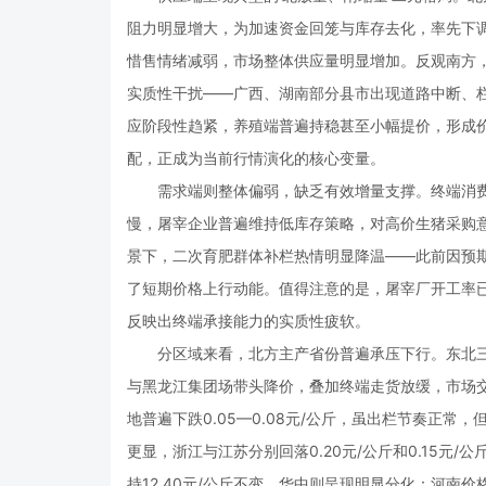
阻力明显增大，为加速资金回笼与库存去化，率先下
惜售情绪减弱，市场整体供应量明显增加。反观南方
实质性干扰——广西、湖南部分县市出现道路中断、
应阶段性趋紧，养殖端普遍持稳甚至小幅提价，形成
配，正成为当前行情演化的核心变量。
需求端则整体偏弱，缺乏有效增量支撑。终端消费
慢，屠宰企业普遍维持低库存策略，对高价生猪采购
景下，二次育肥群体补栏热情明显降温——此前因预
了短期价格上行动能。值得注意的是，屠宰厂开工率已
反映出终端承接能力的实质性疲软。
分区域来看，北方主产省份普遍承压下行。东北三省均
与黑龙江集团场带头降价，叠加终端走货放缓，市场
地普遍下跌0.05—0.08元/公斤，虽出栏节奏正
更显，浙江与江苏分别回落0.20元/公斤和0.15元
持12.40元/公斤不变。华中则呈现明显分化：河南价