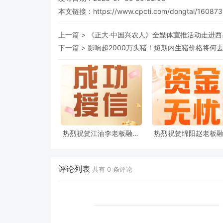
本文链接：
https://www.cpcti.com/dongtai/160873
上一篇 >
《正大·中国兴农人》全媒体宣推活动走进西
下一篇 >
影响超2000万头猪！短期内生猪价格将何
热烈祝贺江油李老板融资
热烈祝贺绵阳赵老板
授信200万 〡正大饲料
授信300万 〡正大饲
（绵阳）
（绵阳）
评论列表
共有
0
条评论