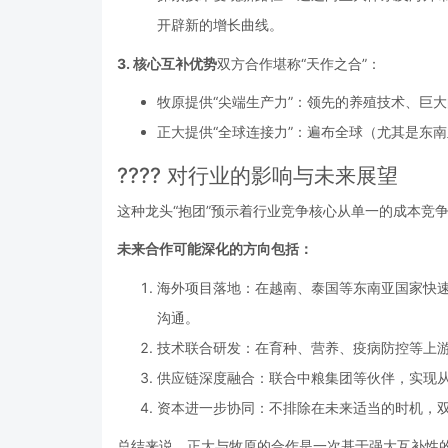
开辟新的增长曲线。
3. 核心互补优势
双方合作堪称“天作之合”：
牧原提供“尖端生产力”：领先的养殖技术、巨
正大提供“全球连接力”：遍布全球（尤其是东
???? 对行业的影响与未来展望
这种龙头“抱团”预示着行业竞争核心从单一的成本竞
未来合作可能深化的方向包括：
海外项目落地：在越南、泰国等东南亚国家快
沟通。
技术联合研发：在育种、营养、疫病防控等上
供应链深度融合：联合中粮集团等伙伴，实现
资本进一步协同：不排除在未来适当的时机，
总结来说，正大与牧原的合作是一次基于强大互补性的