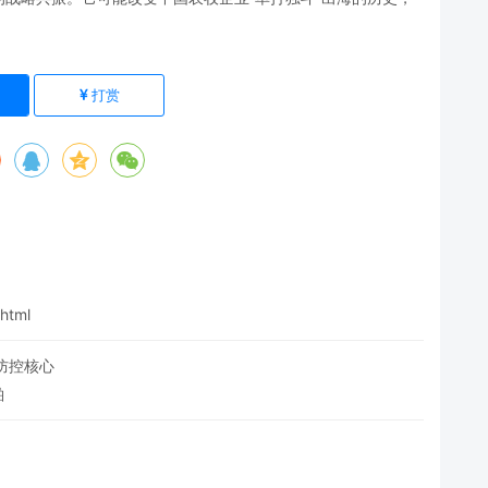
打赏
html
防控核心
粕