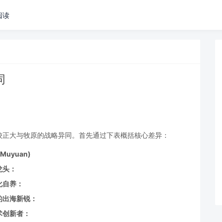
阅读
同
较正大与牧原的战略异同。首先通过下表概括核心差异：
Muyuan)
龙头：
化自养：
的出海新锐：
术创新者：