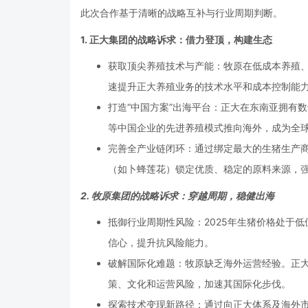
此次合作基于清晰的战略互补与行业周期判断。
1. 正大集团的战略诉求：借力登顶，构建生态
获取顶尖养殖技术与产能：牧原在低成本养殖
速提升正大养殖业务的技术水平和成本控制能
打造“中国方案”出海平台：正大在东南亚拥有
等中国企业的先进养殖模式推向海外，成为全
完善全产业链闭环：通过绑定最大的生猪生产
（如卜蜂莲花）锁定优质、稳定的原料来源，
2. 牧原集团的战略诉求：穿越周期，稳健出海
抵御行业周期性风险：2025年生猪价格处于
信心，提升抗风险能力。
破解国际化难题：牧原缺乏海外运营经验。正
策、文化和运营风险，加速其国际化步伐。
探索技术变现新路径：通过向正大体系及海外