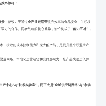
与效率标杆：
愿景
：都致力于通过
全产业链运营
提升效率与食品安全，并积极
了双方的合作。两者战略的核心差异，恰恰构成了
“能力互补”
，
技术、极致的成本控制能力和庞大的产能，是提升整个联盟生产
的渠道网络、本地化运营经验和品牌影响力，是产品快速进入并
生产中心”与“技术实验室”，而正大是“全球供应链网络”与“市场