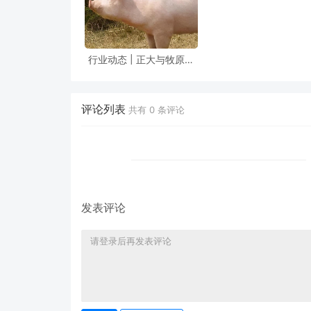
行业动态 | 正大与牧原的
战略异同
评论列表
共有
0
条评论
发表评论