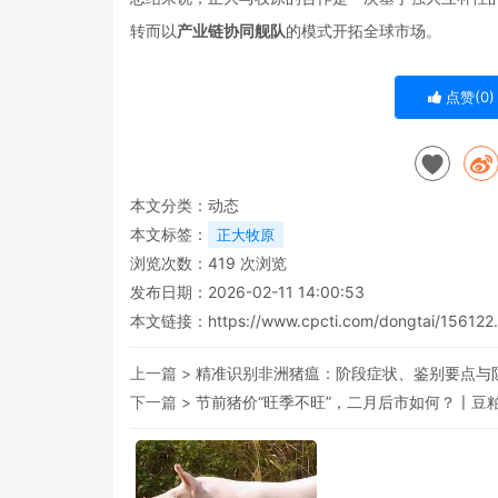
转而以
产业链协同舰队
的模式开拓全球市场。
点赞(
0
)
本文分类：
动态
本文标签：
正大牧原
浏览次数：
419
次浏览
发布日期：2026-02-11 14:00:53
本文链接：
https://www.cpcti.com/dongtai/156122.
上一篇 >
精准识别非洲猪瘟：阶段症状、鉴别要点与
下一篇 >
节前猪价“旺季不旺”，二月后市如何？〡豆