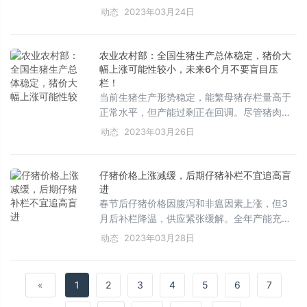
的‘供强需弱’使得猪价震荡持续。随着清明假期
动态
2023年03月24日
临近，需求可能改善，4月或有阶段性转折
点，但上涨过程存在风险。3月猪价下跌
5.28%，养殖端出栏压力大，屠企开机率低，
农业农村部：全国生猪生产总体稳定，猪价大
市场底部支撑较强。4月受节假日消费提振，
幅上涨可能性较小，未来6个月不要盲目压
猪价可能偏强，但清明后供应增多，猪价可能
栏！
当前生猪生产形势稳定，能繁母猪存栏量高于
回调。4月底，随着节日过后出栏增加和五一
正常水平，但产能过剩正在回调。尽管猪肉消
小长假影响，猪价或有冲高回调。整体来看，
费增加带动价格回升，但仍在养殖成本线之
3月底猪价底部震荡，4月呈‘先涨后跌再涨’趋
动态
2023年03月26日
下，亏损有所减轻。后期市场供应预计继续增
势。
加，猪价短期内将震荡，提醒养殖场户不要盲
目增养或压栏，要做好防疫工作。农业农村部
仔猪价格上涨减缓，后期仔猪补栏不宜追高盲
将加强监测预警，稳定生猪产能，促进市场供
进
应平稳。
春节后仔猪价格因腹泻和非瘟因素上涨，但3
月后补栏降温，供应紧张缓解。全年产能充
足，猪价上涨空间有限，补栏需谨慎，400元/
动态
2023年03月28日
头以下较为安全，高价补栏风险增大。预计三
季度可能出现阶段性上涨，但非瘟影响有限，
整体市场稳定。
«
1
2
3
4
5
6
7