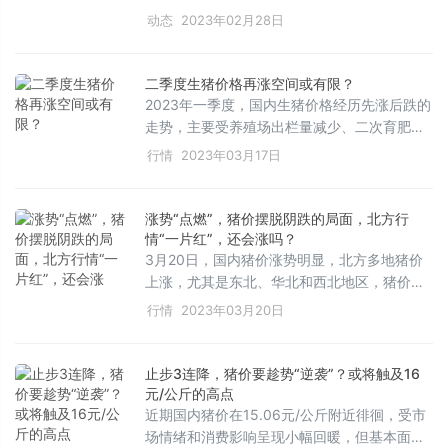
短期内预计将继续波动，受终端市场和政策影
动态
2023年02月28日
响。养殖头均亏损压力缓解，但疫情风险与技
术进步并存。2月28日专家将在直播间分享疫
情防控策略。点击链接获取更多养猪人学习资
二季度生猪价格再涨空间或有限？
料。
2023年一季度，国内生猪价格经历先涨后跌的
走势，主要受养殖场出栏量减少、二次育肥需
求增加以及屠企分割入库带动价格上涨。随着
行情
2023年03月17日
供需紧张，一季度猪价上扬。然而，二季度随
着二次育肥猪源的释放，市场供应将有所增
加，预计猪价上涨空间有限，但仍受消费恢复
涨势“点燃”，猪价摆脱阴跌的局面，北方行
和季节性因素影响，整体上行趋势明显。
情“一片红”，还会涨吗？
3月20日，国内猪价涨势明显，北方多地猪价
上涨，尤其是东北、华北和西北地区，猪价重
心上移。南方市场猪价企稳，部分地区涨势有
行情
2023年03月20日
限。支撑猪价上涨的主要逻辑包括养殖端认亏
情绪较弱、下游市场需求改善和集团化猪企出
栏猪源分流。然而，消费仍处淡季，终端市场
止步3连降，猪价要趁势“逆袭”？或将触及16
猪肉需求偏弱，加上疫病风险和消费支撑受
元/公斤的高点
限，后市猪价可能仍有下行压力。
近期国内猪价在15.06元/公斤附近徘徊，受市
场情绪和消费影响呈现小幅回暖，但基本面