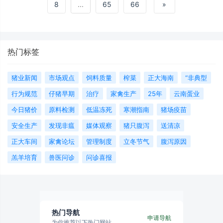
8
...
65
66
»
热门标签
猪业新闻
市场观点
饲料质量
榨菜
正大海南
“非典型
行为规范
仔猪早期
治疗
家禽生产
25年
云南蛋业
今日猪价
原料检测
低温冻死
寒潮指南
猪场疫苗
安全生产
发现非瘟
媒体观察
猪只腹泻
送清凉
正大车间
家禽论坛
管理制度
立冬节气
腹泻原因
羔羊培育
兽医问诊
问诊喜报
热门导航
申请导航
为你推荐以下热门网站