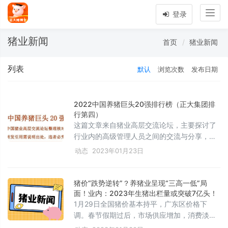
Togg
登录
navig
猪业新闻
首页
猪业新闻
列表
默认
浏览次数
发布日期
2022中国养猪巨头20强排行榜（正大集团排
行第四）
这篇文章来自猪业高层交流论坛，主要探讨了
行业内的高级管理人员之间的交流与分享，内
容可能涉及猪业管理策略、市场动态、技术进
动态
2023年01月23日
步等，旨在提升搜索引擎收录，以便更有效地
为用户提供有价值的信息。
猪价“跌势逆转”？养猪业呈现“三高一低”局
面！业内：2023年生猪出栏量或突破7亿头！
1月29日全国猪价基本持平，广东区价格下
调。春节假期过后，市场供应增加，消费淡季
导致猪价上涨难度大。2022年全年生猪出栏量