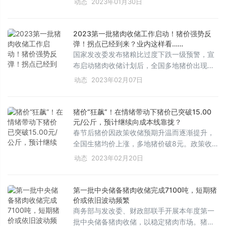
动态
2023年01月30日
增加，但产能过剩，母猪存栏去化。预计2023
年猪价上行空间有限，下跌空间也小，一季度
仍成本线以下，二三季度在成本线以上，四季
2023第一批猪肉收储工作启动！猪价强势反
度受节日需求影响有明显增长。整体行情趋于
弹！拐点已经到来？业内这样看……
稳定，但受高成本、政策调控等多重因素影
国家发改委发布猪粮比过度下跌一级预警，宣
响，养殖户持悲观情绪。
布启动猪肉收储计划后，全国多地猪价出现上
涨。分析师认为，收储能提振市场信心，但猪
动态
2023年02月07日
价拐点可能在第三季度出现，受供需错配、节
后消费淡季及产能压力等因素影响。后市猪价
拐点关注体重去化、价格水平、收储信号和能
猪价“狂飙”！在情绪带动下猪价已突破15.00
繁母猪存栏等关键指标。
元/公斤，预计继续向成本线靠拢？
春节后猪价因政策收储预期升温而逐渐提升，
全国生猪均价上涨，多地猪价破8元。政策收
储启动，养殖端挺价情绪增强，出栏压力减
动态
2023年02月20日
轻。仔猪补栏和二次育肥活动活跃，支撑猪
价。屠企冻品入库和开工率温和提升，但屠企
入库意愿受价格影响趋于谨慎。猪价预计在政
第一批中央储备猪肉收储完成7100吨，短期猪
策收储与市场供需之间波动，短期内上升，但
价或依旧波动频繁
长期看可能进入调整行情。
商务部与发改委、财政部联手开展本年度第一
批中央储备猪肉收储，以稳定猪肉市场。猪价