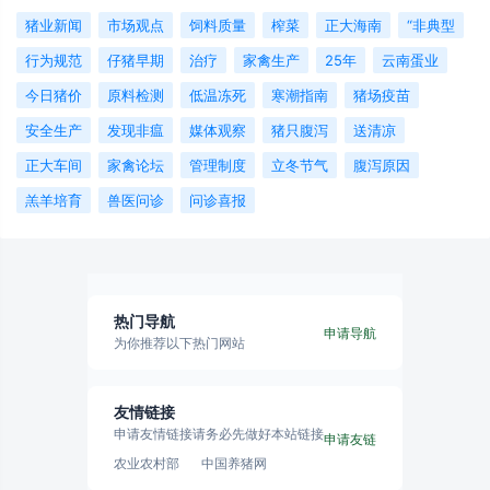
猪业新闻
市场观点
饲料质量
榨菜
正大海南
“非典型
行为规范
仔猪早期
治疗
家禽生产
25年
云南蛋业
今日猪价
原料检测
低温冻死
寒潮指南
猪场疫苗
安全生产
发现非瘟
媒体观察
猪只腹泻
送清凉
正大车间
家禽论坛
管理制度
立冬节气
腹泻原因
羔羊培育
兽医问诊
问诊喜报
热门导航
申请导航
为你推荐以下热门网站
友情链接
申请友情链接请务必先做好本站链接
申请友链
农业农村部
中国养猪网