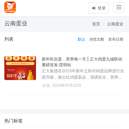
Togg
登录
navig
云南蛋业
首页
云南蛋业
列表
默认
浏览次数
发布日期
新年吃吉蛋，营养每一天 | 正大鸡蛋九城联动
重磅首发·昆明站
正大集团在2023年新年之际对鸡蛋品牌进行全
面升级，推出红鸡蛋新品，强调安全、营养与
健康。与国际设计大师潘虎合作，将中国传统
企业
2024年01月22日
文化融入蛋品包装，展现高品质与创新。在昆
明等地举办“新年吃吉蛋，营养每一天”发布
会，展示了正大鸡蛋的高端形象和对食品安全
的严格把控。活动邀请了多方嘉宾，共同庆祝
新品发布，助力中国消费者享受更优质、营养
热门标签
的鸡蛋，体现正大集团的食品安全承诺和高品
质追求。