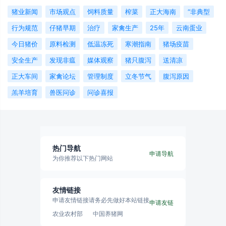
猪业新闻
市场观点
饲料质量
榨菜
正大海南
“非典型
行为规范
仔猪早期
治疗
家禽生产
25年
云南蛋业
今日猪价
原料检测
低温冻死
寒潮指南
猪场疫苗
安全生产
发现非瘟
媒体观察
猪只腹泻
送清凉
正大车间
家禽论坛
管理制度
立冬节气
腹泻原因
羔羊培育
兽医问诊
问诊喜报
热门导航
申请导航
为你推荐以下热门网站
友情链接
申请友情链接请务必先做好本站链接
申请友链
农业农村部
中国养猪网