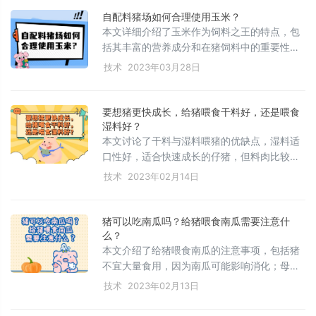
实践中注意版权问题。
自配料猪场如何合理使用玉米？
本文详细介绍了玉米作为饲料之王的特点，包
括其丰富的营养成分和在猪饲料中的重要性。
同时，文章涵盖了玉米的使用注意事项，如水
技术
2023年03月28日
分控制、新陈搭配、品质判断指标以及饲料加
工要点。对于霉变的防治和猪场如何选择合适
的脱霉剂，提供了实用的建议，强调了不同猪
要想猪更快成长，给猪喂食干料好，还是喂食
群阶段对霉菌毒素预防的针对性。旨在帮助养
湿料好？
猪人了解和优化玉米饲料管理，确保猪只健
本文讨论了干料与湿料喂猪的优缺点，湿料适
康。
口性好，适合快速成长的仔猪，但料肉比较
低；干料料肉比高，适合节约成本，添加催肥
技术
2023年02月14日
成分可提高营养吸收。湿料保质期短，易霉
变，需添加克霉太保防霉。建议根据养殖场规
模和猪只成长阶段选择合适的饲料类型。
猪可以吃南瓜吗？给猪喂食南瓜需要注意什
么？
本文介绍了给猪喂食南瓜的注意事项，包括猪
不宜大量食用，因为南瓜可能影响消化；母猪
不宜长期用南瓜喂养，应选用专用饲料；南瓜
技术
2023年02月13日
需检查质量，避免霉变；还需去掉茎叶，以防
止猪中毒。养猪人应合理控制喂食量，确保猪