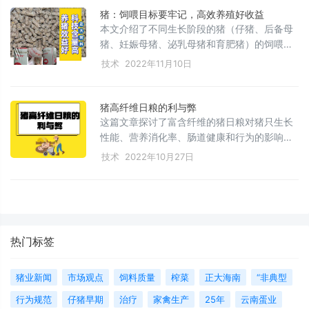
的健康。
猪：饲喂目标要牢记，高效养殖好收益
本文介绍了不同生长阶段的猪（仔猪、后备母
猪、妊娠母猪、泌乳母猪和育肥猪）的饲喂目
标和策略。根据猪的品种、体重和生产目的，
技术
2022年11月10日
合理调整饲料投喂，包括具体的饲喂程序、体
重目标和营养需求。强调了自由采食和最低成
本营养供应的重要性，同时提到了饲料成分如
猪高纤维日粮的利与弊
脂肪和肌肉比例对料肉比的影响。文章还引用
这篇文章探讨了富含纤维的猪日粮对猪只生长
了相关实验结果，旨在帮助养殖户实现高效、
性能、营养消化率、肠道健康和行为的影响，
健康的养殖。
指出纤维过量可能导致生长减缓，但适量纤维
技术
2022年10月27日
可以促进肠道菌群健康，延长饱腹感并改善行
为，特别是对妊娠母猪的攻击性和刻板行为有
积极作用。同时，不同类型的纤维如可溶性和
不溶性纤维对猪只的影响各有特点。
热门标签
猪业新闻
市场观点
饲料质量
榨菜
正大海南
“非典型
行为规范
仔猪早期
治疗
家禽生产
25年
云南蛋业