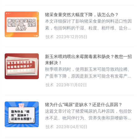
管玉米副产品具有较高的营养价值，但在使用
时应注意氨基酸平衡、抗营养因子含量和可能
猪采食量突然大幅度下降，该怎么办？
的毒素问题，建议在饲料配方中合理控制用
本文详细探讨了影响猪采食量的饲料适口性因
量，以提高资源利用率和保证饲料安全性。
素，包括饲料的干湿、粒度、粗纤维、盐分、
甜味剂与酸味剂的使用、饲料气味变化、氨基
技术
2023年12月05日
酸、矿物质、维生素、抗生素、水分、能量需
求以及环境因素如猪病和饲养管理。这些因素
对猪的食欲和营养吸收至关重要。
新玉米喂鸡喂出来霉菌毒素和肠炎？教您一招
来解决！
秋季喂养鸡时，使用新玉米可能导致鸡拉稀、
产蛋率下降，原因是新玉米可能含有发霉产生
的霉菌毒素，影响消化和免疫系统。为解决此
技术
2023年11月02日
问题，建议将玉米晒干、筛选储存，逐渐混用
并添加脱霉剂（如龙霉克和胆汁酸）以保护肝
脏，促进消化吸收和提高产蛋性能。正确处理
猪为什么“喝尿”是缺水？还是什么原因？
新玉米可以有效提升饲料利用率和产蛋效果。
这篇文章讨论了猪爱喝尿的几种原因，包括饮
水不足、吮同伴行为、营养失衡和异嗜癖等，
给出了相应的解决措施，如保证充足饮水、涂
技术
2023年04月10日
抹药物、改善饲料和环境卫生等。同时强调了
猪舍温度管理的重要性，并提醒读者在阅读和