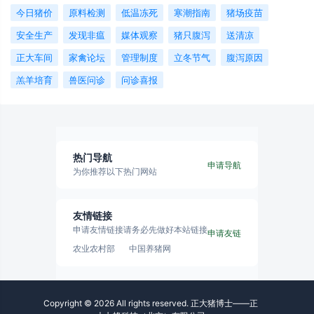
今日猪价
原料检测
低温冻死
寒潮指南
猪场疫苗
安全生产
发现非瘟
媒体观察
猪只腹泻
送清凉
正大车间
家禽论坛
管理制度
立冬节气
腹泻原因
羔羊培育
兽医问诊
问诊喜报
热门导航
申请导航
为你推荐以下热门网站
友情链接
申请友情链接请务必先做好本站链接
申请友链
农业农村部
中国养猪网
Copyright © 2026 All rights reserved. 正大猪博士——正