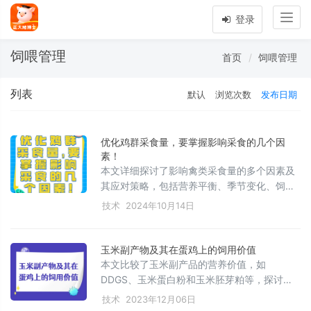
Togg
登录
navig
饲喂管理
首页
饲喂管理
列表
默认
浏览次数
发布日期
优化鸡群采食量，要掌握影响采食的几个因
素！
本文详细探讨了影响禽类采食量的多个因素及
其应对策略，包括营养平衡、季节变化、饲料
适口性、品种与生理状态、饲养管理及采食量
技术
2024年10月14日
计算。通过优化这些方面，可以提高禽类的生
产性能和经济效益。文章旨在为家禽养殖提供
科学的管理和技术指导。
玉米副产物及其在蛋鸡上的饲用价值
本文比较了玉米副产品的营养价值，如
DDGS、玉米蛋白粉和玉米胚芽粕等，探讨了
它们在蛋鸡饲料中的应用，包括其营养价值、
技术
2023年12月06日
氨基酸消化利用率和饲用价值。文章指出，尽