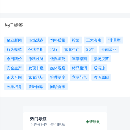
超标、蒸汽过量、混合不均、环模缺陷等），
并提供针对性改进措施，涵盖压缩比调整、粉
碎细度控制、调质参数优化、粘结剂使用及设
备维护要点，适用于制药、化工、食品及饲料
热门标签
行业制粒工艺质量提升。
猪业新闻
市场观点
饲料质量
榨菜
正大海南
“非典型
行为规范
仔猪早期
治疗
家禽生产
25年
云南蛋业
今日猪价
原料检测
低温冻死
寒潮指南
猪场疫苗
安全生产
发现非瘟
媒体观察
猪只腹泻
送清凉
正大车间
家禽论坛
管理制度
立冬节气
腹泻原因
羔羊培育
兽医问诊
问诊喜报
热门导航
申请导航
为你推荐以下热门网站