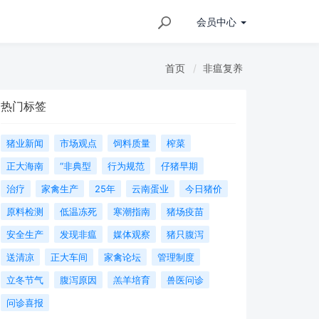
会员
中心
首页
非瘟复养
热门标签
猪业新闻
市场观点
饲料质量
榨菜
正大海南
“非典型
行为规范
仔猪早期
治疗
家禽生产
25年
云南蛋业
今日猪价
原料检测
低温冻死
寒潮指南
猪场疫苗
安全生产
发现非瘟
媒体观察
猪只腹泻
送清凉
正大车间
家禽论坛
管理制度
立冬节气
腹泻原因
羔羊培育
兽医问诊
问诊喜报