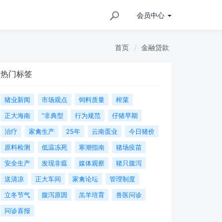
会员
中心
首页
金融贷款
热门标签
猪业新闻
市场观点
饲料质量
榨菜
正大海南
“非典型
行为规范
仔猪早期
治疗
家禽生产
25年
云南蛋业
今日猪价
原料检测
低温冻死
寒潮指南
猪场疫苗
安全生产
发现非瘟
媒体观察
猪只腹泻
送清凉
正大车间
家禽论坛
管理制度
立冬节气
腹泻原因
羔羊培育
兽医问诊
问诊喜报