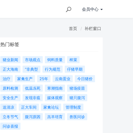
会员
中心
首页
补栏窗口
热门标签
猪业新闻
市场观点
饲料质量
榨菜
正大海南
“非典型
行为规范
仔猪早期
治疗
家禽生产
25年
云南蛋业
今日猪价
原料检测
低温冻死
寒潮指南
猪场疫苗
安全生产
发现非瘟
媒体观察
猪只腹泻
送清凉
正大车间
家禽论坛
管理制度
立冬节气
腹泻原因
羔羊培育
兽医问诊
问诊喜报