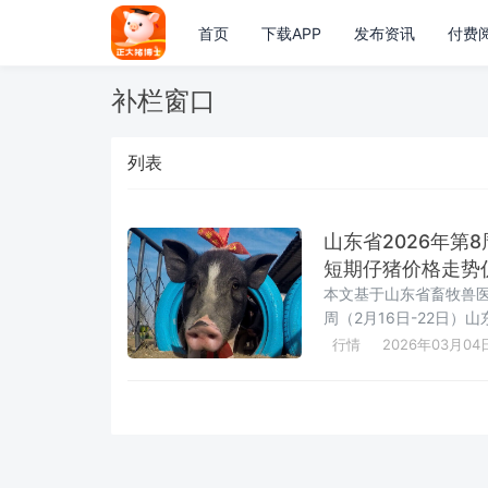
首页
下载APP
发布资讯
付费
补栏窗口
列表
山东省2026年
短期仔猪价格走势
本文基于山东省畜牧兽医局
周（2月16日-22日
中度亏损区间，仔猪价
行情
2026年03月04
费疲软及冻品主导等矛
势，为养殖场户提供补