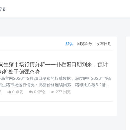
阅读
默认
浏览次数
发布日期
第8周生猪市场行情分析——补栏窗口期到来，预计
仍将处于偏强态势
官网2026年2月26日发布的权威数据，深度解析2026年第8
）山东生猪市场运行情况：肥猪价格连续回落、猪粮比跌破5.2进入
格创年内新高但涨幅收窄；分析供给端节后出栏减少、需求端消
日
0 点赞
0
评论
277 浏览
盾，并研判短期震荡偏弱、3月或企稳但难大幅反弹的后市趋
栏、出栏与成本管控决策参考。