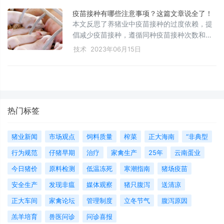
苗接种时的注意事项，帮助养殖户有效预防疾
病，提高猪场生产力，确保猪肉的安全与健
疫苗接种有哪些注意事项？这篇文章说全了！
康。
本文反思了养猪业中疫苗接种的过度依赖，提
倡减少疫苗接种，遵循同种疫苗接种次数和时
间间隔的原则，强调风土驯化的重要性。文章
技术
2023年06月15日
还提供了猪瘟、伪狂犬、支原体、圆环病毒等
疫苗的建议接种策略，以及注意事项，包括免
疫的适宜时机、猪群健康状况、疫苗同时注射
的指导和应激管理。
热门标签
猪业新闻
市场观点
饲料质量
榨菜
正大海南
“非典型
行为规范
仔猪早期
治疗
家禽生产
25年
云南蛋业
今日猪价
原料检测
低温冻死
寒潮指南
猪场疫苗
安全生产
发现非瘟
媒体观察
猪只腹泻
送清凉
正大车间
家禽论坛
管理制度
立冬节气
腹泻原因
羔羊培育
兽医问诊
问诊喜报