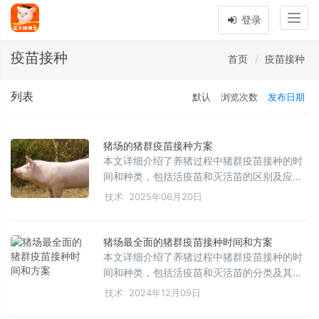
Togg
登录
navig
疫苗接种
首页
疫苗接种
列表
默认
浏览次数
发布日期
猪场的猪群疫苗接种方案
本文详细介绍了养猪过程中猪群疫苗接种的时
间和种类，包括活疫苗和灭活苗的区别及应
用，以及不同阶段猪只的免疫程序。强调了在
技术
2025年06月20日
日常饲养管理中贯彻‘养重于防、防重于治、防
治结合’的原则，并提供了具体的疫苗接种注意
事项和参考免疫程序图，帮助养殖户科学管理
猪场最全面的猪群疫苗接种时间和方案
猪场，提高生产力水平，确保猪肉的安全健
本文详细介绍了养猪过程中猪群疫苗接种的时
康。
间和种类，包括活疫苗和灭活苗的分类及其特
点，并针对不同阶段的猪只提供了具体的免疫
技术
2024年12月09日
建议。同时，文章还强调了日常饲养管理和疫