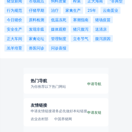
猪业新闻
市场观点
饲料质量
榨菜
正大海南
“非典型
行为规范
仔猪早期
治疗
家禽生产
25年
云南蛋业
今日猪价
原料检测
低温冻死
寒潮指南
猪场疫苗
安全生产
发现非瘟
媒体观察
猪只腹泻
送清凉
正大车间
家禽论坛
管理制度
立冬节气
腹泻原因
羔羊培育
兽医问诊
问诊喜报
热门导航
申请导航
为你推荐以下热门网站
友情链接
申请友情链接请务必先做好本站链接
申请友链
农业农村部
中国养猪网