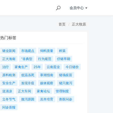
会员
中心
首页
正大牧原
热门标签
猪业新闻
市场观点
饲料质量
榨菜
正大海南
“非典型
行为规范
仔猪早期
治疗
家禽生产
25年
云南蛋业
今日猪价
原料检测
低温冻死
寒潮指南
猪场疫苗
安全生产
发现非瘟
媒体观察
猪只腹泻
送清凉
正大车间
家禽论坛
管理制度
立冬节气
腹泻原因
羔羊培育
兽医问诊
问诊喜报