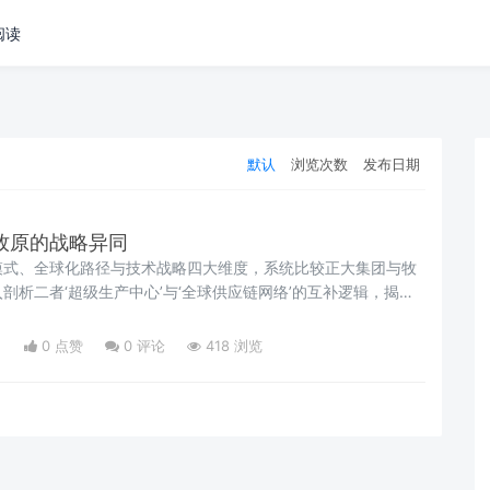
阅读
默认
浏览次数
发布日期
与牧原的战略异同
模式、全球化路径与技术战略四大维度，系统比较正大集团与牧
剖析二者‘超级生产中心’与‘全球供应链网络’的互补逻辑，揭示
、技术变现与生态共建动因，并展望海外项目落地、联合研发及
，为中国农牧业高质量出海提供范式参考。
日
0 点赞
0
评论
418 浏览