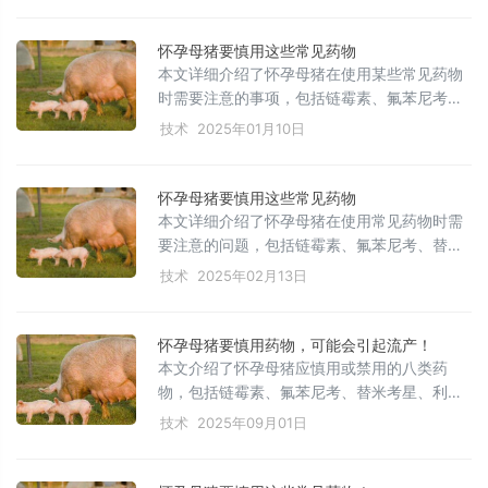
健康。
质、矿物质和维生素的重要性，并介绍了针对
不同类型的妊娠母猪（如断乳后体瘦、膘情良
怀孕母猪要慎用这些常见药物
好、青年母猪）的饲养策略，包括妊娠后期的
本文详细介绍了怀孕母猪在使用某些常见药物
短期优饲和调整饲料成分以提升仔猪的出生质
时需要注意的事项，包括链霉素、氟苯尼考和
量和母猪的繁殖性能。
替米考星注射液、利尿药物、解热镇痛药、激
技术
2025年01月10日
素类药物、拟胆碱药物、抗蠕虫药物及部分中
药等。这些药物可能会对胎儿产生不良影响，
如导致流产或早产，因此在妊娠期应慎用或禁
怀孕母猪要慎用这些常见药物
用。文章旨在帮助养殖户了解并避免使用可能
本文详细介绍了怀孕母猪在使用常见药物时需
对怀孕母猪及其胎儿有害的药物，确保母猪和
要注意的问题，包括链霉素、氟苯尼考、替米
胎儿的健康。
考星注射液、利尿药物、解热镇痛药、激素类
技术
2025年02月13日
药物、拟胆碱药物、抗蠕虫药物及某些中药
等。这些药物在不当使用时可能导致流产或早
产的风险，提醒养殖户在妊娠期谨慎使用这些
怀孕母猪要慎用药物，可能会引起流产！
药物，并严格遵循规定剂量，以确保母猪和胎
本文介绍了怀孕母猪应慎用或禁用的八类药
儿的健康。
物，包括链霉素、氟苯尼考、替米考星、利尿
药物、解热镇痛药、激素类药物、拟胆碱药
技术
2025年09月01日
物、抗寄生虫药物以及部分中药，强调这些药
物可能导致流产或胚胎毒性，提醒养殖户科学
用药，保障母猪孕期安全。