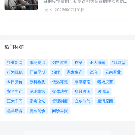
养殖效益。
征的疫情案例：初期误判为高致病性蓝耳病，
经血清学检测发现四种主要病毒（蓝耳、猪
技术
2026年07月01日
瘟、伪狂犬、圆环）抗体合格率均不理想
（60%–90%），剖检呈现典型纤维素性胸膜
肺炎、胎儿出血坏死及免疫器官严重病变；结
合病理与流行病学分析，确诊为多杀性巴氏杆
菌继发感染，根源指向霉菌毒素所致慢性免疫
热门标签
抑制；文章提供含脱霉剂、中药颗粒（清开
灵）、赛福注射液与恒维康联合的综合治疗方
案，并强调饲料防霉、分阶段营养干预及精准
猪业新闻
市场观点
饲料质量
榨菜
正大海南
“非典型
免疫调整等关键防控建议。
行为规范
仔猪早期
治疗
家禽生产
25年
云南蛋业
今日猪价
原料检测
低温冻死
寒潮指南
猪场疫苗
安全生产
发现非瘟
媒体观察
猪只腹泻
送清凉
正大车间
家禽论坛
管理制度
立冬节气
腹泻原因
羔羊培育
兽医问诊
问诊喜报