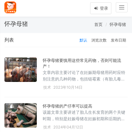
Togg
登录
navig
怀孕母猪
首页
怀孕母猪
列表
默认
浏览次数
发布日期
怀孕母猪要慎用这些常见药物，否则可能流
产！
文章内容主要讨论了在妊娠期母猪用药时应特
别注意的几种药物，包括链霉素（有胎儿毒
性）、氟苯尼考和替米考星（呼吸道药物，胚
技术
2023年10月14日
胎毒性大）、利尿药物（可能导致子宫脱
水）、解热镇痛药（抗凝血可能引发流产）、
激素类药物（如丙酸睾丸酮，易导致流产）、
怀孕母猪的产仔率可以提高
拟胆碱药物（增强子宫平滑肌兴奋）、抗寄生
该篇文章主要讲述了胎儿生长发育的两个关键
虫药物（胚胎毒性大）以及某些中药（如红
时期，特别是妊娠母猪在妊娠初期和后期的营
花、大黄可能导致流产），强调了这些药物在
养需求，以及如何选择适当的饲养方式以保证
技术
2024年04月12日
孕期应谨慎使用或禁用，以保障母猪和胎儿的
胎儿健康和母猪自身的营养平衡。强调了蛋白