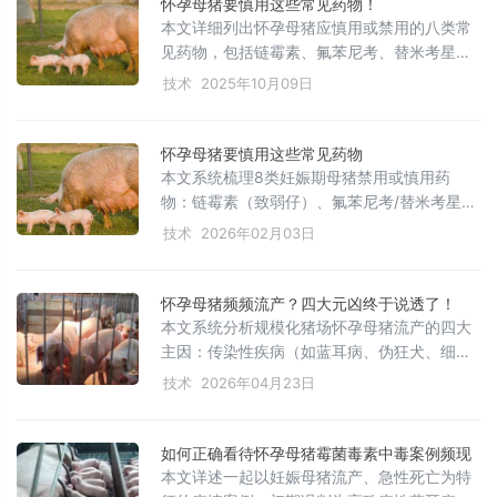
怀孕母猪要慎用这些常见药物！
本文详细列出怀孕母猪应慎用或禁用的八类常
见药物，包括链霉素、氟苯尼考、替米考星、
利尿药、解热镇痛药、激素类药物、拟胆碱药
技术
2025年10月09日
及部分抗寄生虫药和中药，分析其可能导致流
产或胚胎毒性的原因，提醒养殖户科学用药，
避免盲目使用造成生产损失。
怀孕母猪要慎用这些常见药物
本文系统梳理8类妊娠期母猪禁用或慎用药
物：链霉素（致弱仔）、氟苯尼考/替米考星
（强胚胎毒性）、利尿药（如呋塞米致子宫脱
技术
2026年02月03日
水）、水杨酸钠/阿司匹林（抗凝促流产）、激
素类（地塞米松、乙烯雌酚等）、拟胆碱药
（胃复安、新斯的明）、抗寄生虫药（阿维菌
怀孕母猪频频流产？四大元凶终于说透了！
素、吡喹酮）及部分活血/寒凉中药（红花、大
本文系统分析规模化猪场怀孕母猪流产的四大
黄、芒硝等）。强调科学用药、规避流产与早
主因：传染性疾病（如蓝耳病、伪狂犬、细小
产风险，为规模化猪场和基层兽医提供实用妊
病毒等）、饲养管理不当（霉变饲料、营养缺
技术
2026年04月23日
娠期用药安全指南。
乏）、应激因素（高温、转群、运输）及药物/
操作失误；并提出涵盖生物安全、科学免疫、
精准营养、环境调控与规范操作的综合防控策
如何正确看待怀孕母猪霉菌毒素中毒案例频现
略，助力降低流产率、缩短非生产天数、提升
本文详述一起以妊娠母猪流产、急性死亡为特