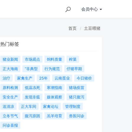
会员
中心
首页
土豆喂猪
热门标签
猪业新闻
市场观点
饲料质量
榨菜
正大海南
“非典型
行为规范
仔猪早期
治疗
家禽生产
25年
云南蛋业
今日猪价
原料检测
低温冻死
寒潮指南
猪场疫苗
安全生产
发现非瘟
媒体观察
猪只腹泻
送清凉
正大车间
家禽论坛
管理制度
立冬节气
腹泻原因
羔羊培育
兽医问诊
问诊喜报