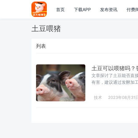
首页
下载APP
发布资讯
付费
土豆喂猪
列表
土豆可以喂猪吗？
文章探讨了土豆能否直
有害，建议通过发酵加
成饲料的步骤，包括物
猪饲料的经济价值和适
技术
2023年08月31