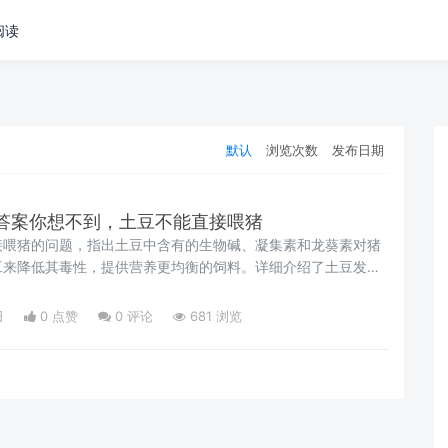
阅读
默认
浏览次数
发布日期
答案你想不到，土豆不能直接喂猪
接喂猪的问题，指出土豆中含有的生物碱、凝集素和龙葵素对猪
工来降低其毒性，提供营养更均衡的饲料。详细介绍了土豆发酵
料准备、配比、水分调节、温度控制和发酵过程，以提升其作为
口性。
日
0 点赞
0
评论
681 浏览